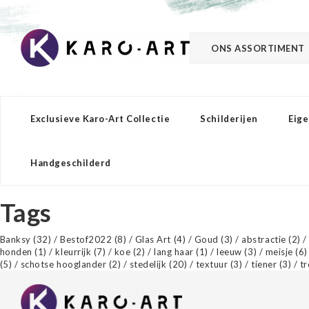
ONS ASSORTIMENT
Exclusieve Karo-Art Collectie
Schilderijen
Eige
Handgeschilderd
Tags
Banksy
(32)
/
Bestof2022
(8)
/
Glas Art
(4)
/
Goud
(3)
/
abstractie
(2)
honden
(1)
/
kleurrijk
(7)
/
koe
(2)
/
lang haar
(1)
/
leeuw
(3)
/
meisje
(6)
(5)
/
schotse hooglander
(2)
/
stedelijk
(20)
/
textuur
(3)
/
tiener
(3)
/
t