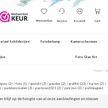
Wensenlijst
Service
Account
Cart
etaal Schilderijen
Fotobehang
Kamerschermen
ijen
Foto Glas Art
Home
/
T
figuur
(2)
/
foto
(5)
/
gezicht
(2)
/
gouden
(2)
/
graffiti
(33)
/
harten
(2)
/
)
/
paddenstoelen
(3)
/
pantone2021
(2)
/
patroon
(3)
/
politieagent
en blijf op de hoogte van al onze aanbiedingen en nieuwe