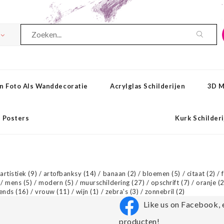
n Foto Als Wanddecoratie
Acrylglas Schilderijen
3D M
Posters
Kurk Schilder
/
artistiek
(9)
/
artofbanksy
(14)
/
banaan
(2)
/
bloemen
(5)
/
citaat
(2)
/
/
mens
(5)
/
modern
(5)
/
muurschildering
(27)
/
opschrift
(7)
/
oranje
(2
rends
(16)
/
vrouw
(11)
/
wijn
(1)
/
zebra's
(3)
/
zonnebril
(2)
Like us on Facebook, 
producten!