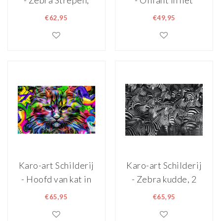
- Zebra Strepen,
- Olifant in het
zwart/wit,
water ,
€62,95
€49,95
Premium print
wanddecoratie,
zeer stevig
verpakt geleverd ,
premium print,
Dieren, natuur
Karo-art Schilderij
Karo-art Schilderij
- Hoofd van kat in
- Zebra kudde, 2
regenboog
maten, Premium
€65,95
€65,95
kleuren,
print
Multikleur,