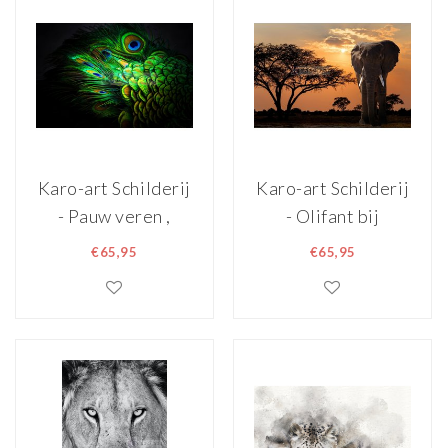
Karo-art Schilderij
Karo-art Schilderij
- Pauw veren ,
- Olifant bij
Multikleur , 3
zonsondergang ,
€65,95
€65,95
maten , Premium
Multikleur ,2
print
maten ,
Wanddecoratie