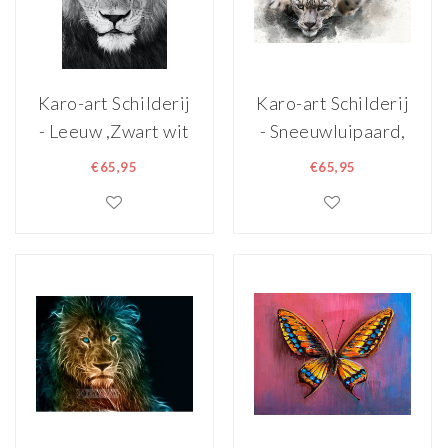
Karo-art Schilderij
Karo-art Schilderij
- Leeuw ,Zwart wit
- Sneeuwluipaard,
, 3 maten , Premium
digitaal schilderij ,
€65,95
€65,95
Print
Zwart wit , 2 maten
, Premium print