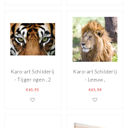
Premium Print op
canvas,
Wanddecoratie
Karo-art Schilderij
Karo-art Schilderij
- Tijger ogen , 2
- Leeuw ,
maten, Premium
Multikleur , 3
€65,95
€65,94
print
maten , Premium
Print