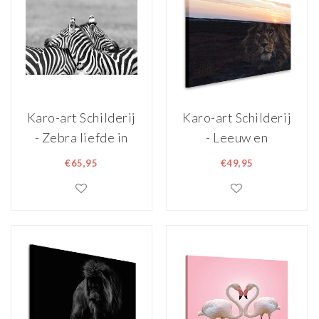
Karo-art Schilderij
Karo-art Schilderij
- Zebra liefde in
- Leeuw en
zwart wit , 2 maten
zonsondergang,
€65,95
€49,95
, Premium print
prachtig schilderij
in 2 beelden, voor
woonkamer en
slaapkamer, 2
maten, dieren