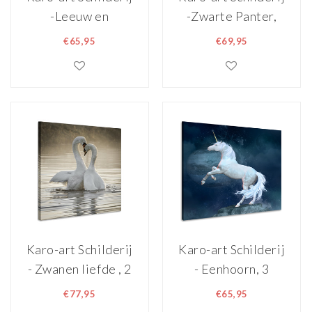
-Leeuw en
-Zwarte Panter,
Leeuwin, 2 maten,
dieren, 2 maten,
€65,95
€69,95
wanddecoratie
Wanddecoratie
Karo-art Schilderij
Karo-art Schilderij
- Zwanen liefde , 2
- Eenhoorn, 3
maten, Premium
Maten, Premium
€77,95
€65,95
print
print