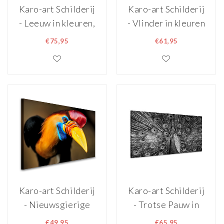
Karo-art Schilderij
Karo-art Schilderij
- Leeuw in kleuren,
- Vlinder in kleuren
premium print, 3
(op canvas geprint
€75,95
€61,95
maten , Multikleur
olieverf schilderij)
, Wanddecoratie
, 3 maten,
Multikleur ,
Wanddecoratie,
voor slaap- en
woonkamer,
Karo-art Schilderij
Karo-art Schilderij
- Nieuwsgierige
- Trotse Pauw in
neushoornvogel,
zwart/wit,
€49,95
€65,95