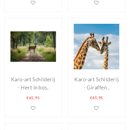
Karo-art Schilderij
Karo-art Schilderij
- Hert in bos,
- Giraffen ,
Groen, 2 maten,
Multikleur , 3
€65,95
€65,95
Premium print
maten ,
Wanddecoratie