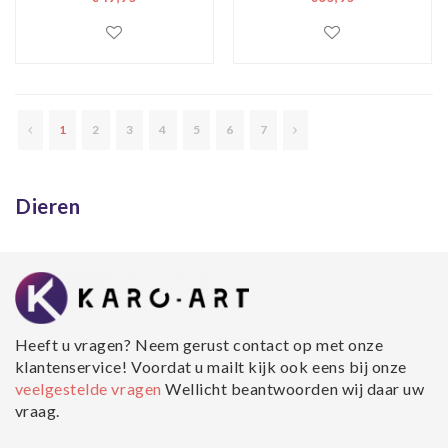
premium print,
Premium Print,
wanddecoratie,
Wanddecoratie
zeer stevig
verpakt geleverd ,
Dieren
1
2
3
4
5
6
7
Dieren
Heeft u vragen? Neem gerust contact op met onze
klantenservice! Voordat u mailt kijk ook eens bij onze
veelgestelde vragen
Wellicht beantwoorden wij daar uw
vraag.