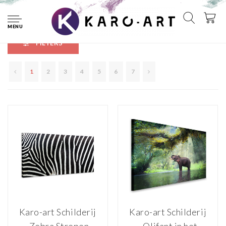
Home
Exclusieve Karo-art collectie
Dieren
MENU
FILTERS
1
2
3
4
5
6
7
Karo-art Schilderij
Karo-art Schilderij