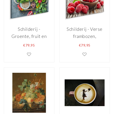
Schilderij -
Schilderij - Verse
Groente, fruit en
frambozen,
kruiden, multi-
rood/bruin,
€79,95
€79,95
gekleurd, scherp
premium print
geprijsd