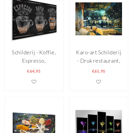
Schilderij - Koffie,
Karo-art Schilderij
Espresso,
- Druk restaurant,
Reclame, Premium
Multikleur , 2
€64,95
€65,95
Print
maten , print op
canvas
,Wanddecoratie