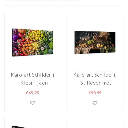
Karo-art Schilderij
Karo-art Schilderij
- Kleurrijk en
-Stilleven met
gezond, Groente
Kreeft en
€65,95
€98,95
en Fruit, Premium
Fruit,120x70cm.
Print,
Wanddecoratie,
wanddecoratie
premium print