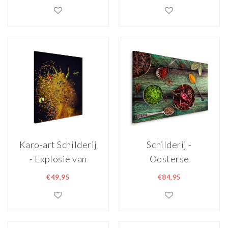
Kruiden, Premium
Wereld, Premium
Print
Print
Karo-art Schilderij
Schilderij -
- Explosie van
Oosterse
Kruiden, Premium
specerijen, multi-
€49,95
€84,95
Print, Volledig
gekleurd, 4 maten,
klaar om op te
wanddecoratie
hangen