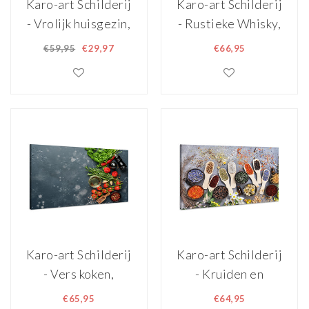
Karo-art Schilderij
Karo-art Schilderij
- Vrolijk huisgezin,
- Rustieke Whisky,
Jan Steen,
Geniet van het
€59,95
€29,97
€66,95
Museumstuk, wij
moment, Premium
gebruiken geen
Print
filters bij de ouder
meesters -
90x60cm
Karo-art Schilderij
Karo-art Schilderij
- Vers koken,
- Kruiden en
Groente en
Specerijen van de
€65,95
€64,95