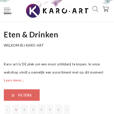
Home
Schilderijen
Eten & Drinken
MENU
Eten & Drinken
Eten & Drinken
WELKOM BIJ KARO-ART
Karo-art is DE plek om een mooi schilderij te kopen. In onze
webshop vindt u namelijk een assortiment met op dit moment
Lees meer...
ruim 7000 schilderijen. En elke dag komen er nieuwe doeken bij.
Van fotoschilderijen op canvas tot aan onze schitterende canvas
FILTERS
art collectie. Van schilderijen op linnen die handgeschilderd, uniek
en gesigneerd zijn tot aan canvas schilderijen voor op de
1
2
3
4
5
6
kinderkamer.