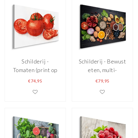
Schilderij -
Schilderij - Bewust
Tomaten (print op
eten, multi-
canvas), rood/wit,
gekleurd, premium
€74,95
€79,95
4 maten, premium
print
print