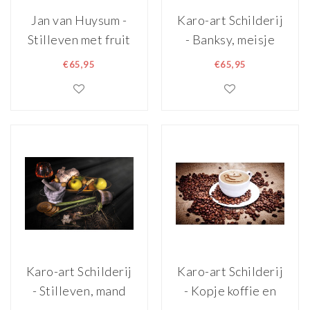
Jan van Huysum -
Karo-art Schilderij
Stilleven met fruit
- Banksy, meisje
70x90cm,
met ballon, Hoop,
€65,95
€65,95
Rijksmuseum,
Latte Art , Beige
premium print,
Bruin , 3 maten ,
print op canvas
Wanddecoratie
Karo-art Schilderij
Karo-art Schilderij
- Stilleven, mand
- Kopje koffie en