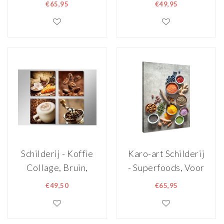
met fruit, premium
bonen , Bruin wit ,
€65,95
€49,95
print op canvas ,
2 maten ,
Multikleur ,2
Wanddecoratie
maten ,
Wanddecoratie
Schilderij - Koffie
Karo-art Schilderij
Collage, Bruin,
- Superfoods, Voor
4delen van
de gezondheid,
€49,50
€65,95
30X30cm
Premium Print