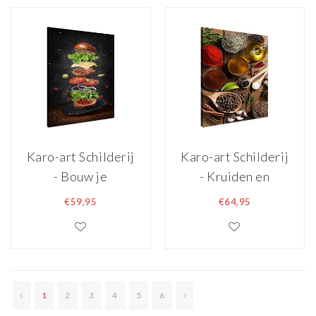
Karo-art Schilderij
Karo-art Schilderij
- Bouw je
- Kruiden en
Hamburger,
Specerijen op
€59,95
€64,95
Premium Print op
Tafel, Premium
Canvas
print dus super
scherp
1
2
3
4
5
6