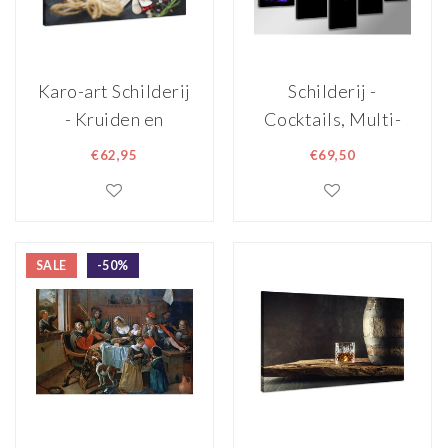
Karo-art Schilderij
Schilderij -
- Kruiden en
Cocktails, Multi-
Specerijen op
gekleurd,
€62,95
€69,50
lepels, Premium
200X100cm, 5luik
Print,
Wanddecoratie
SALE
-50%