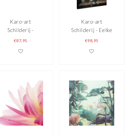
Karo-art
Karo-art
Schilderij -
Schilderij - Eelke
Lavendel en
Jelles Eelkema,
€87,95
€98,95
vlinders,
Stilleven, 1815 -
120x40cm.
1839, 70x100cm
Wanddecoratie,
premium print