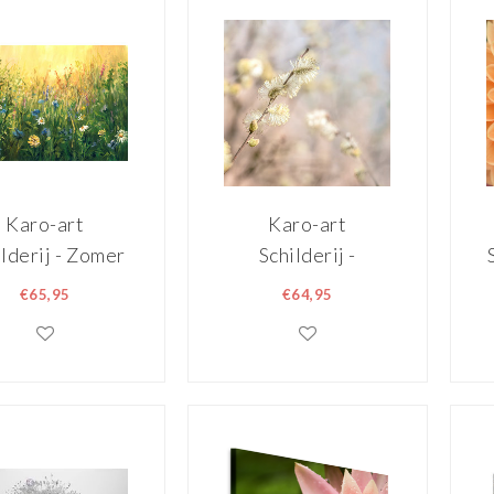
Karo-art
Karo-art
ilderij - Zomer
Schilderij -
de (print van
Wilgenbloem ,
€65,95
€64,95
arel) , Groen
premium print, 3
el , 2 maten ,
maten
remium print