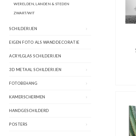
WERELDEN, LANDEN & STEDEN
ZWART/WIT
SCHILDERIJEN
EIGEN FOTO ALS WANDDECORATIE
ACRYLGLAS SCHILDERIJEN
Een
h
3D METAAL SCHILDERIJEN
pre
FOTOBEHANG
Wa
KAMERSCHERMEN
HANDGESCHILDERD
POSTERS