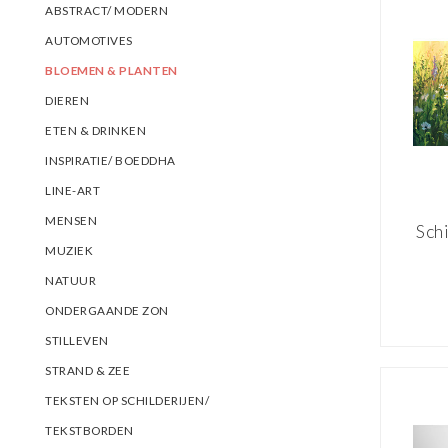
ABSTRACT/ MODERN
AUTOMOTIVES
BLOEMEN & PLANTEN
DIEREN
ETEN & DRINKEN
INSPIRATIE/ BOEDDHA
LINE-ART
MENSEN
Sch
MUZIEK
wei
NATUUR
aqu
ONDERGAANDE ZON
ge
P
STILLEVEN
STRAND & ZEE
TEKSTEN OP SCHILDERIJEN/
TEKSTBORDEN