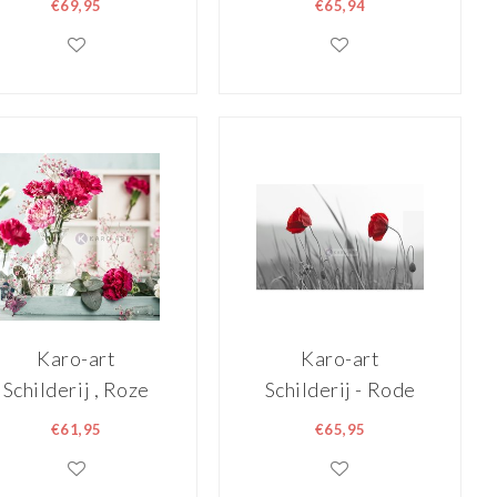
€69,95
€65,94
Beige Bruin , 2
Kersenbloesem ,
maten , print op
Multikleur , 3
canvas ,
maten ,
Wanddecoratie
Wanddecoratie
Karo-art
Karo-art
Schilderij , Roze
Schilderij - Rode
Anjers ,
klaprozen op
€61,95
€65,95
Multikleur , 3
zwart-wit
maten , Premium
achtergrond,