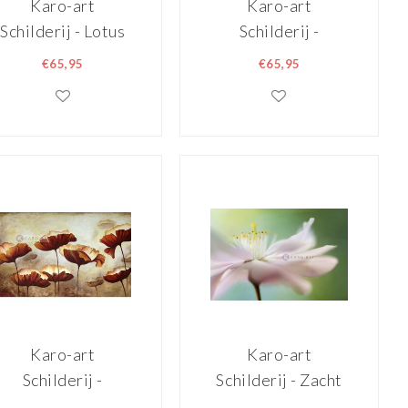
Karo-art
Karo-art
Schilderij - Lotus
Schilderij -
bloem in het roze ,
Magische tuin,
€65,95
€65,95
3 maten ,
print op canvas,
Wanddecoratie
groen , 3 maten
,Wanddecoratie
Karo-art
Karo-art
Schilderij -
Schilderij - Zacht
Klaprozen veld,
roze