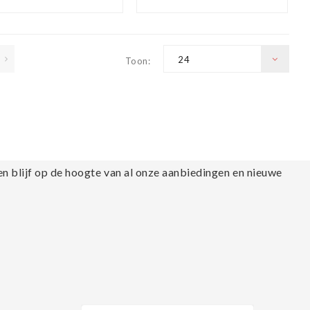
print
premium print, 3
maten ,
Wanddecoratie
24
Toon:
en blijf op de hoogte van al onze aanbiedingen en nieuwe