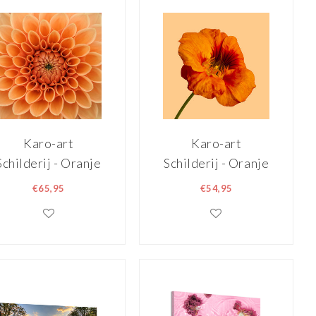
Karo-art
Karo-art
Schilderij - Oranje
Schilderij - Oranje
Dahlia, close up,
klaproos op gele
€65,95
€54,95
premium print ,
achtergrond , 3
Oranje , 3 maten ,
maten ,
Wanddecoratie
Wanddecoratie,
Premium print