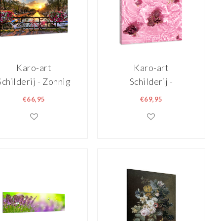
Karo-art
Karo-art
Schilderij - Zonnig
Schilderij -
Amsterdam,
Rozenblaadjes in
€66,95
€69,95
Fietsen en Gracht,
het water, roze,
Premium Print,
Premium print
Wanddecoratie