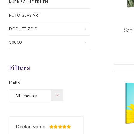
KURK SCHILDERIJEN
FOTO GLAS ART
DOE HET ZELF
Schi
in 
10000
pr
wa
Filters
MERK
Alle merken