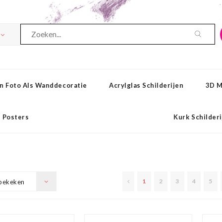
n Foto Als Wanddecoratie
Acrylglas Schilderijen
3D M
Posters
Kurk Schilder
1
2
3
4
5
bekeken