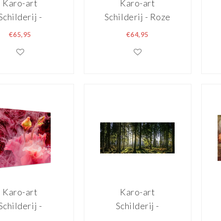
Karo-art
Karo-art
Schilderij -
Schilderij - Roze
onnebloem ,
bloemenvaas
€65,95
€64,95
mium print, 3
stilleven (print op
maten
canvas) ,
Multikleur ,
Wanddecoratie
Karo-art
Karo-art
Schilderij -
Schilderij -
Abstracte
Panorama bos,