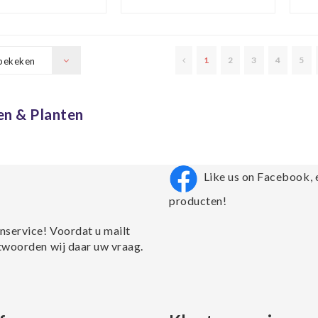
print
1
2
3
4
5
bekeken
n & Planten
Like us on Facebook, 
producten!
nservice! Voordat u mailt
twoorden wij daar uw vraag.