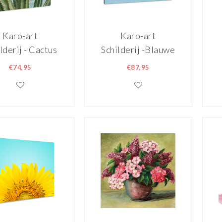
Karo-art
Karo-art
lderij - Cactus
Schilderij -Blauwe
detail, groen,
Orchidee,
€74,95
€87,95
emium print,
100x70cm,
nddecoratie
wanddecoratie