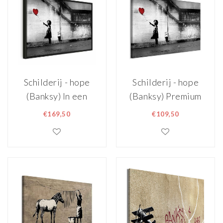
Schilderij - hope
Schilderij - hope
(Banksy) In een
(Banksy) Premium
zwarte houten lijst
Print
€169,50
€109,50