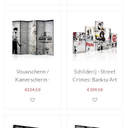
Vouwscherm /
Schilderij - Street
Kamerscherm -
Crimes: Banksy Art
Banksy - Graffiti
€224,50
€109,50
Area II