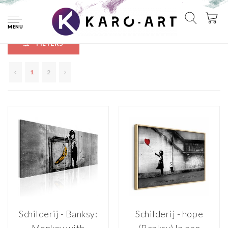
Home
Tags
graffiti
MENU
FILTERS
1
2
Schilderij - Banksy:
Schilderij - hope