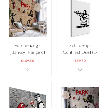
Fotobehang -
Schilderij -
[Banksy] Range of
Contrast Duel (1-
Variety
part) - Banksy on
€169,50
€89,50
Mural with Mona
Lisa