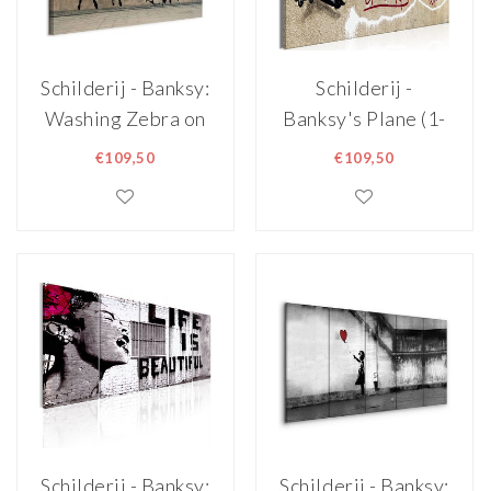
Schilderij - Banksy:
Schilderij -
Washing Zebra on
Banksy's Plane (1-
Concrete (1 Part)
part) - Red Graffiti
€109,50
€109,50
Wide Premium
Text on Mural
Print
Background
Schilderij - Banksy:
Schilderij - Banksy: