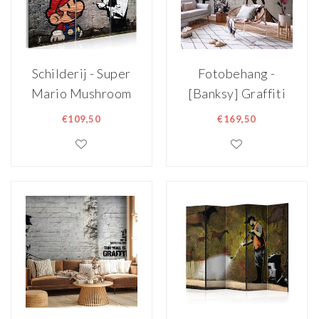
Schilderij - Super
Fotobehang -
Mario Mushroom
[Banksy] Graffiti
Cop by Banksy
Collage
€109,50
€169,50