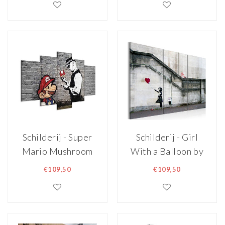
Schilderij - Super
Schilderij - Girl
Mario Mushroom
With a Balloon by
Cop (Banksy)
Banksy
€109,50
€109,50