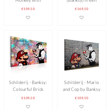
Monkey with
(Banksy) In een
Frame
naturel houten lijst
€109,50
€169,50
Schilderij - Banksy:
Schilderij - Mario
Colourful Brick
and Cop by Banksy
€109,50
€109,50