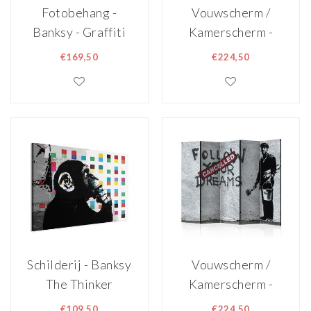
Fotobehang -
Vouwscherm /
Banksy - Graffiti
Kamerscherm -
Area
Banksy - Cave
€169,50
€224,50
Painting II
Schilderij - Banksy
Vouwscherm /
The Thinker
Kamerscherm -
Monkey
Dreams Cancelled
€109,50
€224,50