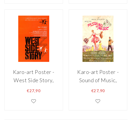
Professioneel
Premium Print,
Fotopapier
Professioneel
Fotopapier
Karo-art Poster -
Karo-art Poster -
West Side Story,
Sound of Music,
Originele
originele
€27,90
€27,90
Filmposter uit
Filmposter,
1961, Premium
Premium Print,
Print,
Professioneel
Professioneel
Fotopapier
Fotopapier