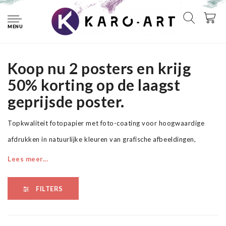
Home
Posters
Muziek
MENU
Muziekposters
Koop nu 2 posters en krijg
50% korting op de laagst
geprijsde poster.
Topkwaliteit fotopapier met foto-coating voor hoogwaardige
afdrukken in natuurlijke kleuren van grafische afbeeldingen,
presentaties en posters. Het papier is onmiddellijk droog, is
Lees meer...
veegvast en biedt een grote kleurdichtheid en een uitstekende
beeldscherpte.
FILTERS
* Foto op professioneel fotopapier