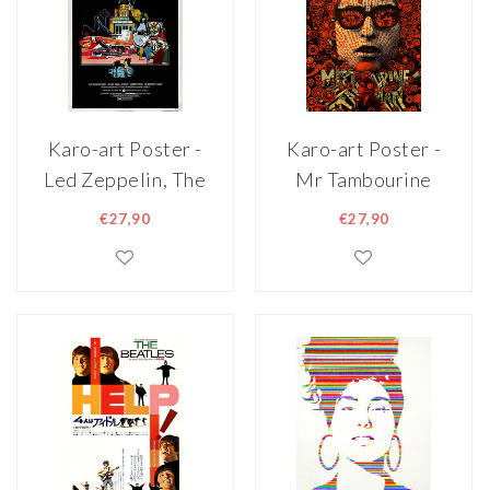
Karo-art Poster -
Karo-art Poster -
Led Zeppelin, The
Mr Tambourine
Song Remains The
Man, 1967,
€27,90
€27,90
Same, originele
psychedelic,
filmposter
Premium Print,
Professioneel
Fotopapier