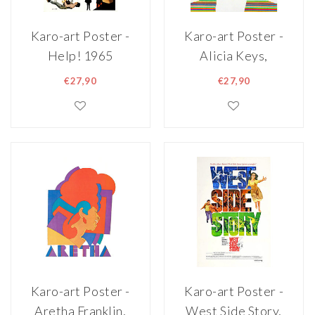
Karo-art Poster -
Karo-art Poster -
Help! 1965
Alicia Keys,
Beatles -
gekleurde lijnen
€27,90
€27,90
Originele
portret, Premium
Filmposter voor de
Print,
Japanse première
Professioneel
van de film,
Fotopapier
Premium Print,
Professioneel
Fotopapier
Karo-art Poster -
Karo-art Poster -
Aretha Franklin,
West Side Story,