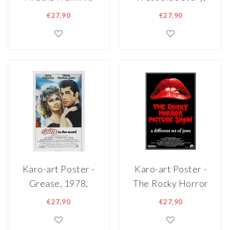
Kleurrijke poster
Originele
€27,90
€27,90
uit 1968, Premium
Filmposter,
Print,
Premium Print,
Professioneel
Professioneel
Fotopapier
Fotopapier
Karo-art Poster -
Karo-art Poster -
Grease, 1978,
The Rocky Horror
Originele
Picture Show,
€27,90
€27,90
Filmposter,
1975, Originele
Premium Print,
Filmposter,