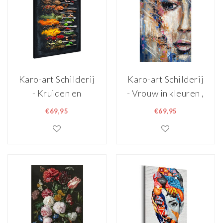
Karo-art Schilderij
Karo-art Schilderij
- Kruiden en
- Vrouw in kleuren ,
Specerijen op een
Multikleur , 2
€69,95
€69,95
donkere
maten , Premium
achtergrond,
Print, Abstracte
Wanddecoratie
afbeelding, voor
woon-en
slaapkamer,
wandecoratie