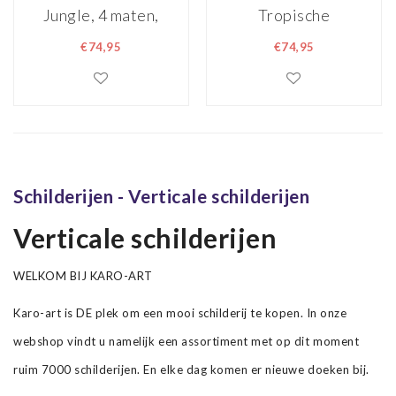
Jungle, 4 maten,
Tropische
wanddecoratie
bladeren op
€74,95
€74,95
betonnen
achtergrond,
groen/grijs, 4
maten, premium
print
Schilderijen - Verticale schilderijen
Verticale schilderijen
WELKOM BIJ KARO-ART
Karo-art is DE plek om een mooi schilderij te kopen. In onze
webshop vindt u namelijk een assortiment met op dit moment
ruim 7000 schilderijen. En elke dag komen er nieuwe doeken bij.