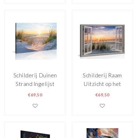
Premium print
Schilderij Duinen
Schilderij Raam
Strand Ingelijst
Uitzicht op het
120x80cm XXL
Duin Ingelijst
€69,50
€69,50
120x80cm XXL