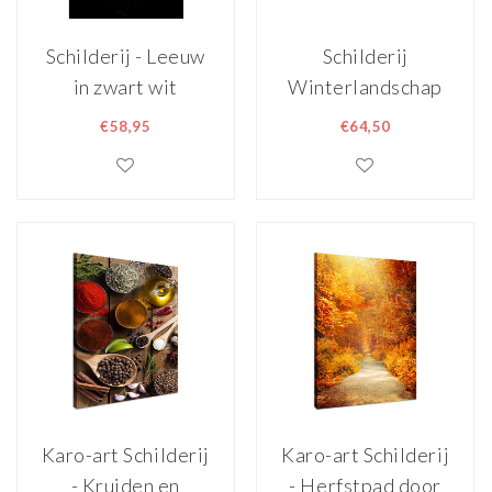
Schilderij - Leeuw
Schilderij
in zwart wit
Winterlandschap
met sterren 80 x
€58,95
€64,50
60 cm
Karo-art Schilderij
Karo-art Schilderij
- Kruiden en
- Herfstpad door