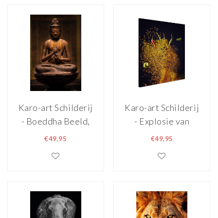
Karo-art Schilderij
Karo-art Schilderij
- Boeddha Beeld,
- Explosie van
Inspiratie,
Kruiden, Premium
€49,95
€49,95
premium Print,
Print, Volledig
wanddecoratie
klaar om op te
hangen