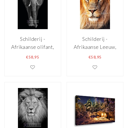
Schilderij -
Schilderij -
Afrikaanse olifant,
Afrikaanse Leeuw,
zwart wit
close up
€58,95
€58,95