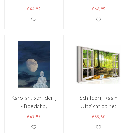
Specerijen op
het Bos, Premium
€64,95
€66,95
Tafel, Premium
Print,
print dus super
Wanddecoratie
scherp
Karo-art Schilderij
Schilderij Raam
- Boeddha,
Uitzicht op het
meditatie in het
Bos Ingelijst
€67,95
€69,50
maanlicht , Blauw
120x80cm XXL
grijs, 2 maten ,