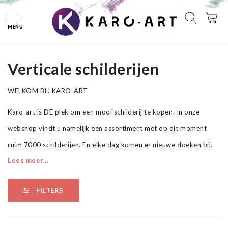
Home
Schilderijen
Verticaal
MENU
Schilderijen - Verticale schilderijen
Verticale schilderijen
WELKOM BIJ KARO-ART
Karo-art is DE plek om een mooi schilderij te kopen. In onze
webshop vindt u namelijk een assortiment met op dit moment
ruim 7000 schilderijen. En elke dag komen er nieuwe doeken bij.
Lees meer...
Van fotoschilderijen op canvas tot aan onze schitterende canvas
art collectie. Van schilderijen op linnen die handgeschilderd, uniek
FILTERS
en gesigneerd zijn tot aan canvas schilderijen voor op de
kinderkamer.