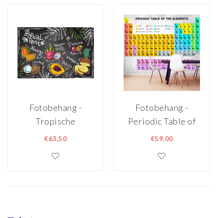
Fotobehang -
Fotobehang -
Tropische
Periodic Table of
vruchten met
the Elements ,
€63,50
€59,00
opschriften, voor
Periodiek
in de keuken, 11
Systeem, premium
maten, inclusief
print vliesbehang
behanglijm