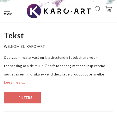
Home
Fotobehang
Tekst
MENU
Tekst
Tekst
WELKOM BIJ KARO-ART
Duurzaam, watervast en krasbestendig fotobehang voor
toepassing aan de muur. Ons fotobehang met een inspirerend
motief, is een indrukwekkend decoratie product voor in elke
Lees meer...
ruimte. Het fotobehang kan in elke ruimte worden opgehangen,
zelfs in de badkamer of keuken. levendige kleuren, zorgt ervoor
FILTERS
dat met ons fotobehang uw ruimte ruimtelijker oogt.