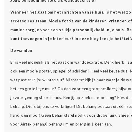
Jouw persoonlijke foto als wanddecoratie?
Wanneer het gaat om het inrichten van je huis, is het wel zo 
accessoires staan. Mooie foto’s van de kinderen, vrienden o
manier zorg je voor een stukje persoonlijkheid in je huis! Ben
kunt toevoegen in je interieur? In deze blog lees je het!
Let’
De wanden
Er is veel mogelijk als het gaat om wanddecoratie. Denk hierbij a
ook een mooie poster, spiegel of schilderij. Heel veel keuze dus! 
wat past er in jouw interieur? Allereerst kijk je naar waar je de w
het een grote lege muur? Ga dan voor een groot schilderij bijvo
je voor genoeg sfeer in huis. Ben jij op zoek naar behang? Kies d
behang. Dit is bij ons te verkrijgen! Dit behang bestaat uit één st
handig en mooi! Geen behangtafel nodig voor dit behang. Smeer d
voor Airtex behang) behanglijm en breng in 1 keer aan.