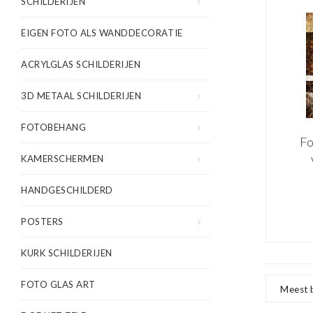
SCHILDERIJEN
EIGEN FOTO ALS WANDDECORATIE
ACRYLGLAS SCHILDERIJEN
3D METAAL SCHILDERIJEN
FOTOBEHANG
Fo
KAMERSCHERMEN
z
HANDGESCHILDERD
a
POSTERS
80x
KURK SCHILDERIJEN
gekl
vo
FOTO GLAS ART
Meest 
en 