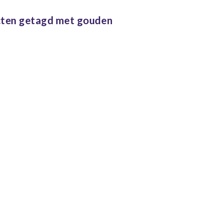
lusief ophang
materiaal
ten getagd met gouden