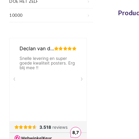
inc
DOE HET ZELF
Produc
10000