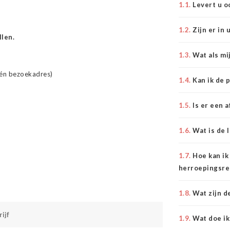
1.1.
Levert u 
1.2.
Zijn er in
llen.
1.3.
Wat als mi
één bezoekadres)
1.4.
Kan ik de 
1.5.
Is er een 
1.6.
Wat is de 
1.7.
Hoe kan ik
herroepingsre
1.8.
Wat zijn 
1.9.
Wat doe ik