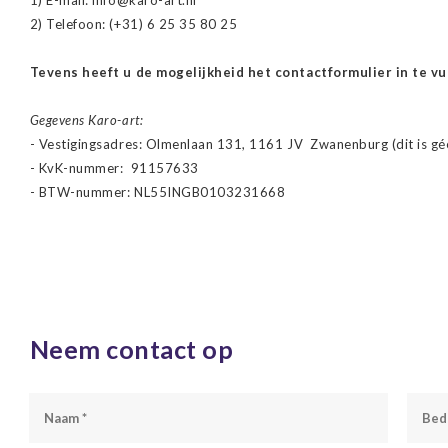
1) E-mail:
info@karo-art.nl
2) Telefoon: (+31) 6 25 35 80 25
Tevens heeft u de mogelijkheid het contactformulier in te vu
Gegevens Karo-art:
- Vestigingsadres: Olmenlaan 131, 1161 JV Zwanenburg (dit is g
- KvK-nummer: 91157633
- BTW-nummer: NL55INGB0103231668
Neem contact op