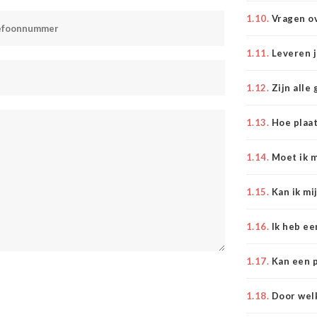
1.10.
Vragen o
1.11.
Leveren j
1.12.
Zijn alle
1.13.
Hoe plaat
1.14.
Moet ik m
1.15.
Kan ik mi
1.16.
Ik heb ee
1.17.
Kan een p
1.18.
Door wel