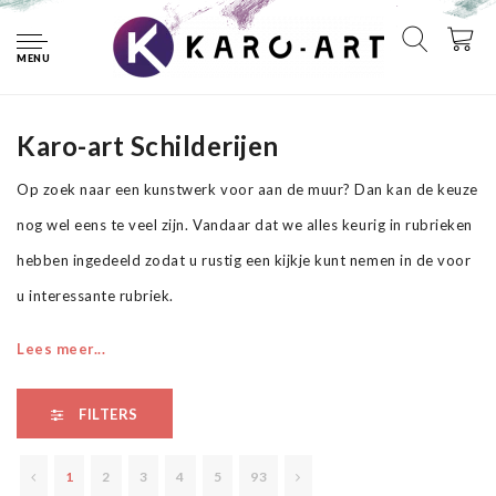
Home
Schilderijen
MENU
Schilderijen
Karo-art Schilderijen
Op zoek naar een kunstwerk voor aan de muur? Dan kan de keuze
nog wel eens te veel zijn. Vandaar dat we alles keurig in rubrieken
hebben ingedeeld zodat u rustig een kijkje kunt nemen in de voor
u interessante rubriek.
Fotografie is erg populair. Een mooie foto boven de bank doet
Lees meer...
wonderen voor een woonkamer. Maar ook schilderijen zijn
natuurlijk niet weg te denken bij een compleet interieur. Eigenlijk
FILTERS
past een schilderij op canvas binnen iedere inrichting, vandaar dat
1
2
3
4
5
93
wij een uitgebreid assortiment hebben.