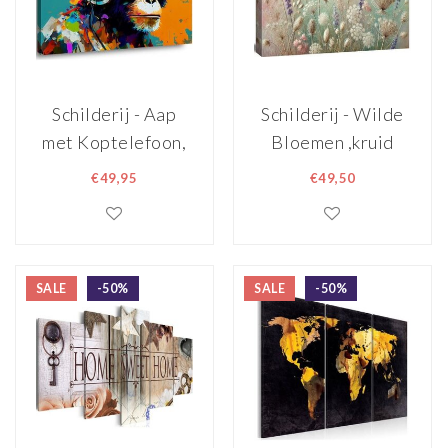
Schilderij - Aap
Schilderij - Wilde
met Koptelefoon,
Bloemen ,kruid
Multi gekleurd,
weide in pastel
€49,95
€49,50
80X60cm, 1luik
tinten, 80X60cm,
1luik
SALE
-50%
SALE
-50%