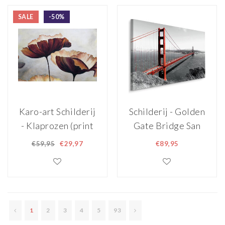
wanddecoratie -
SALE
-50%
200x200cm
Karo-art Schilderij
Schilderij - Golden
- Klaprozen (print
Gate Bridge San
van
Francisco, zwart-
€59,95
€29,97
€89,95
handgeschilderd) ,
wit/rood, scherp
Bruin beige ,
geprijsd -
Wanddecoratie -
70x100cm
100x70cm
1
2
3
4
5
93