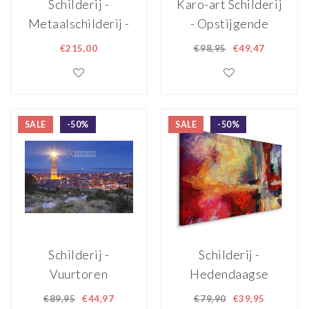
Schilderij -
Karo-art Schilderij
Metaalschilderij -
- Opstijgende
Red Bull Racing,
Vliegtuig ,
€215,00
€98,95
€49,47
Formule 1, F1 -
Multikleur ,
120x80cm
Premium print -
100x100cm
SALE
-50%
SALE
-50%
Schilderij -
Schilderij -
Vuurtoren
Hedendaagse
Brandaris,
Abstractie,
€89,95
€44,97
€79,90
€39,95