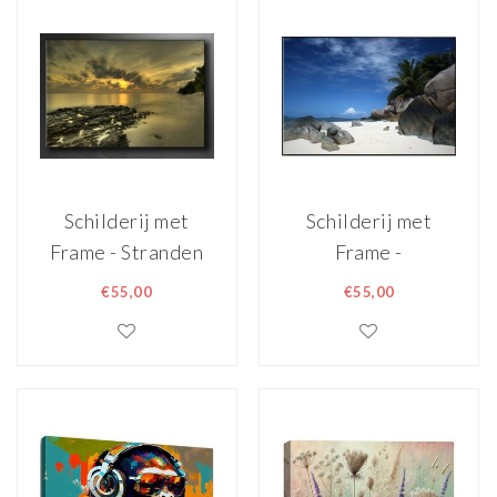
wanddecoratie
200x100 cm
Schilderij met
Schilderij met
Frame - Stranden
Frame -
zonsondergang
Palmbomen en
€55,00
€55,00
achter wolken,
Strand, 120x80cm,
120x80cm, 1 Luik
1 Luik