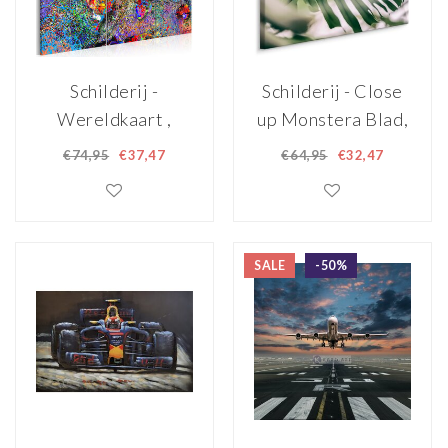
Schilderij -
Schilderij - Close
Wereldkaart ,
up Monstera Blad,
Kleurrijke
Groen, Premium
€74,95
€37,47
€64,95
€32,47
Werveling , 3 luik
Print
90x60cm
SALE
-50%