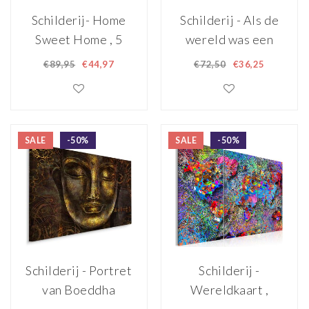
Schilderij- Home
Schilderij - Als de
Sweet Home , 5
wereld was een
Luik, 100x50cm
woestijn ,3-luik,
€89,95
€44,97
€72,50
€36,25
60x40cm
SALE
-50%
SALE
-50%
Schilderij - Portret
Schilderij -
van Boeddha
Wereldkaart ,