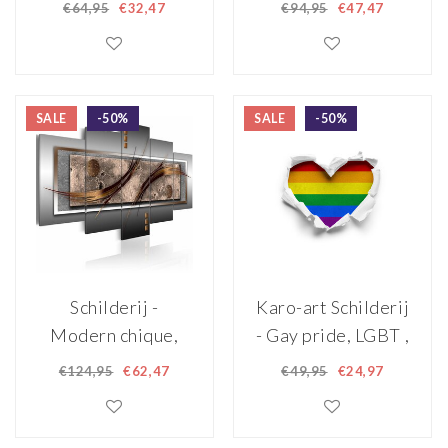
70x50cm
Kleurrijke
€64,95
€32,47
€94,95
€47,47
Werveling , 3 luik
120x80cm
SALE
-50%
SALE
-50%
Schilderij -
Karo-art Schilderij
Modern chique,
- Gay pride, LGBT ,
Grijs/Bruin, 5luik,
love - regenboog ,
€124,95
€62,47
€49,95
€24,97
Sierraad aan de
Multikleur,90x60cm
muur,, print op echt
Italiaans canvas,