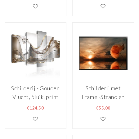
Terschelling -
Multikleur,
120x80
Premium Print -
120x80cm
Schilderij - Gouden
Schilderij met
Vlucht, 5luik, print
Frame -Strand en
op echt Italiaans
een rode Bloem,
€124,50
€55,00
canvas, abstract
120x80cm, 1 Luik
schilderij, wit en
goud,