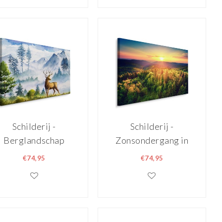
Schilderij -
Schilderij -
Berglandschap
Zonsondergang in
met hert (print op
de bergen, multi-
€74,95
€74,95
canvas), 4 maten,
gekleurd, 4 maten,
multi-gekleurd,
wanddecoratie
wanddecoratie