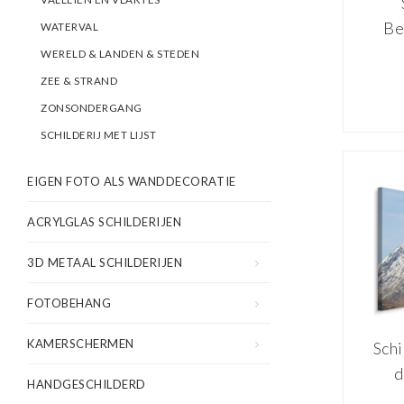
Be
WATERVAL
mul
WERELD & LANDEN & STEDEN
ZEE & STRAND
wa
ZONSONDERGANG
SCHILDERIJ MET LIJST
EIGEN FOTO ALS WANDDECORATIE
ACRYLGLAS SCHILDERIJEN
3D METAAL SCHILDERIJEN
FOTOBEHANG
KAMERSCHERMEN
Schi
d
HANDGESCHILDERD
ma