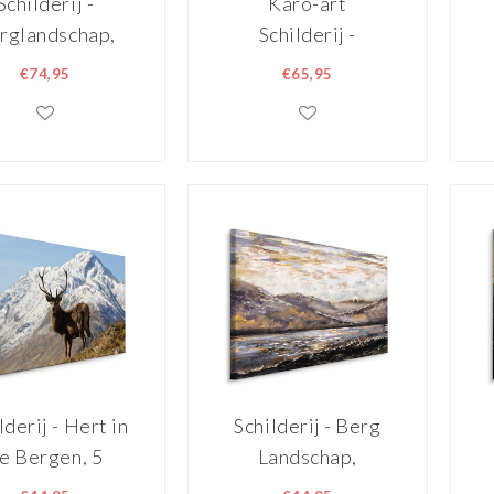
Schilderij -
Karo-art
rglandschap,
Schilderij -
ti-gekleurd, 4
Uitzicht op
€74,95
€65,95
maten,
bergen, natuur,
nddecoratie
premium print, 3
maten
lderij - Hert in
Schilderij - Berg
e Bergen, 5
Landschap,
ten, Premium
Abstract,