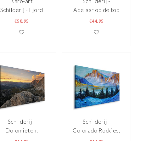
Karo-art
Schilderij -
Schilderij - Fjord
Adelaar op de top
in Noorwegen,
van de Berg,
€58,95
€44,95
Prachtig
Premium Print
vergezicht,
premium Print
Schilderij -
Schilderij -
Dolomieten,
Colorado Rockies,
Italië,
USA, Premium