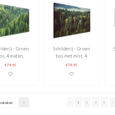
ilderij - Groen
Schilderij - Groen
os, 4 maten,
bos met mist, 4
nddecoratie
maten, premium
€74,95
€74,95
print
1
2
3
4
bekeken