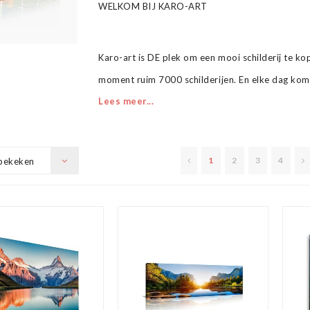
WELKOM BIJ KARO-ART
Karo-art is DE plek om een mooi schilderij te k
moment ruim 7000 schilderijen. En elke dag kom
Lees meer...
Van fotoschilderijen op canvas tot aan onze schit
handgeschilderd, uniek en gesigneerd zijn tot aa
1
2
3
4
bekeken