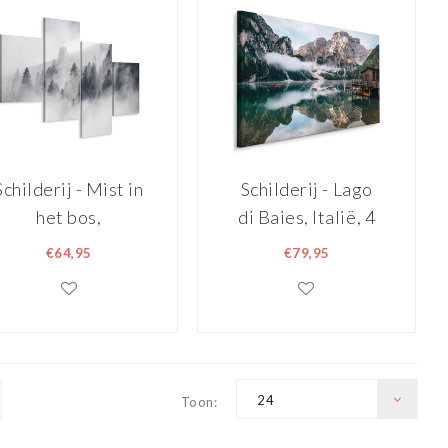
Schilderij - Mist in
Schilderij - Lago
het bos,
di Baies, Italië, 4
zwart/wit, 4 luik,
maten, Premium
€64,95
€79,95
premium print
print,
wanddecoratie
24
Toon: