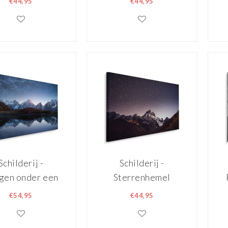
€44,95
€44,95
print
Premium Print op
Canvas
Schilderij -
Schilderij -
gen onder een
Sterrenhemel
erren Hemel,
boven de Bergen,
€54,95
€44,95
remium Print
5 maten, Premium
Print