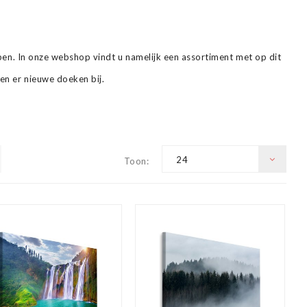
open. In onze webshop vindt u namelijk een assortiment met op dit
en er nieuwe doeken bij.
terende canvas art collectie. Van schilderijen op linnen die
n canvas schilderijen voor op de kinderkamer.
24
Toon: