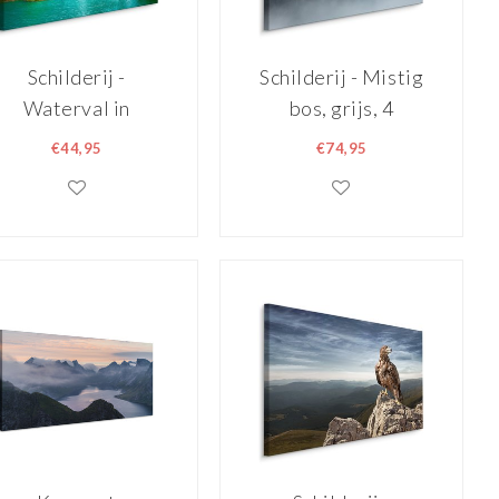
Schilderij -
Schilderij - Mistig
Waterval in
bos, grijs, 4
China, premium
maten,
€44,95
€74,95
print
wanddecoratie