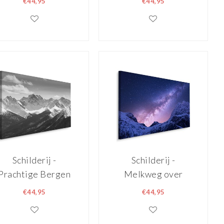
€44,95
€44,95
Berglandschap,
Print op Canvas
Premium Print
Schilderij -
Schilderij -
Prachtige Bergen
Melkweg over
in zwart/wit,
Besneeuwde
€44,95
€44,95
premium print
Bergtoppen,
Premium Print