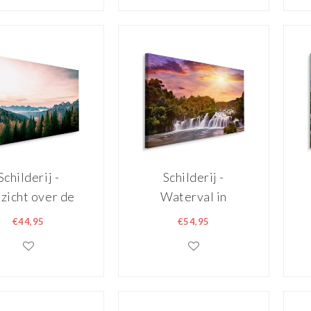
Schilderij -
Schilderij -
zicht over de
Waterval in
liaanse Alpen,
Kroatië bij
€44,95
€54,95
remium Print
zonsondergang,
premium print