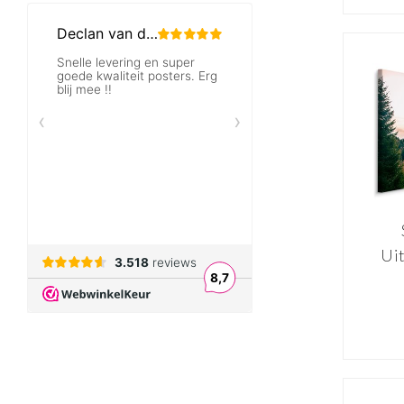
Uit
Ita
P