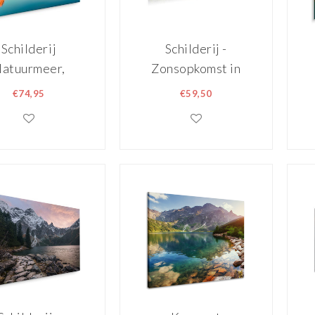
Schilderij
Schilderij -
atuurmeer,
Zonsopkomst in
Alpen
de bergen,
€74,95
€59,50
witserland,
120x40
ti-gekleurd, 4
maten,
nddecoratie