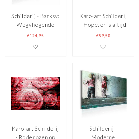
Schilderij - Banksy:
Karo-art Schilderij
Wegvliegende
- Hope, er is altijd
Ballon , meisje ,
hoop. Banksy
€124,95
€59,50
rode ballon , 5 luik,
80x60cm
2 maten, Print op
echt Italiaans
canvas,
Wanddecoratie
Karo-art Schilderij
Schilderij -
- Rode rozen op
Moderne