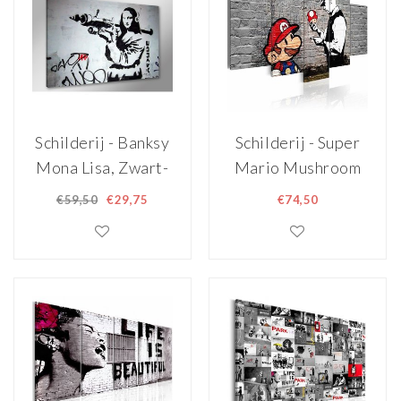
Schilderij - Banksy
Schilderij - Super
Mona Lisa, Zwart-
Mario Mushroom
Wit, 80X60cm,
Cop - Banksy,
€59,50
€29,75
€74,50
1luik
Zwart-Wit/Rood,
5luik