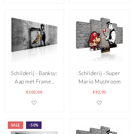
grijs rood
Schilderij - Banksy:
Schilderij - Super
Aap met Frame ,
Mario Mushroom
grijs , 5 luik
Cop - Banksy,
€105,00
€92,95
Zwart-Wit/Rood,
5luik, print op echt
Italiaans canvas, 1
van zijn/haar
SALE
-50%
bekendste werken