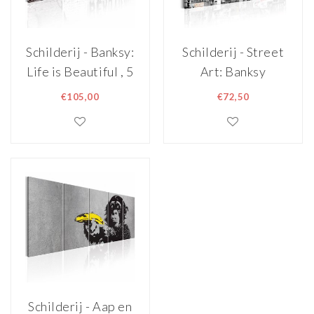
Schilderij - Banksy:
Schilderij - Street
Life is Beautiful , 5
Art: Banksy
luik , rode bloem
€105,00
€72,50
Schilderij - Aap en