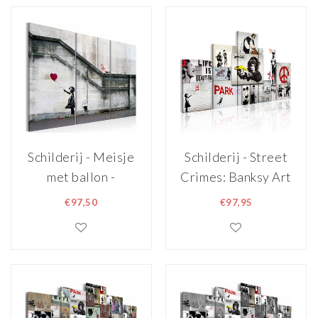
Schilderij - Meisje
Schilderij - Street
met ballon -
Crimes: Banksy Art
Banksy , rode
, 5 luik, print op
€97,50
€97,95
ballon , 3 luik ,
echt Italiaans
zwart wit, Hope,
canvas, Banksy
print op echt
collage, zijn/haar
Italiaans canvas,
bekendste werken
Wanddecoratie