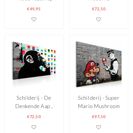
bakstenen muur ,
Speeltuin ,
€49,95
€72,50
Multikleur , 2
multikleur
maten , Premium
print
Schilderij - De
Schilderij - Super
Denkende Aap ,
Mario Mushroom
Banksy
Cop - Banksy ,
€72,50
€97,50
paddenstoel
politie , 3 luik ,