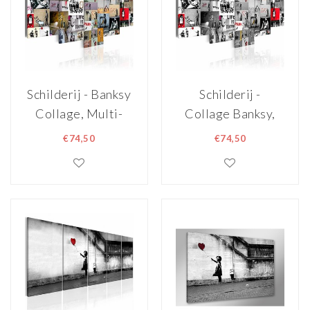
Schilderij - Banksy
Schilderij -
Collage, Multi-
Collage Banksy,
gekleurd, 5luik
Grijs/Rood, 5luik
€74,50
€74,50