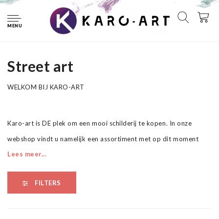
Home
Schilderijen
Street art
MENU
Street art
Street art
WELKOM BIJ KARO-ART
Karo-art is DE plek om een mooi schilderij te kopen. In onze
webshop vindt u namelijk een assortiment met op dit moment
Lees meer...
ruim 7000 schilderijen. En elke dag komen er nieuwe doeken bij.
Van fotoschilderijen op canvas tot aan onze schitterende canvas
FILTERS
art collectie. Van schilderijen op linnen die handgeschilderd, uniek
en gesigneerd zijn tot aan canvas schilderijen voor op de
kinderkamer.