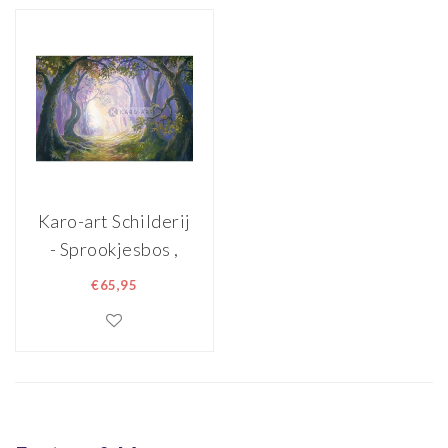
Karo-art Schilderij
- Sprookjesbos ,
Groen Paars , 3
€65,95
maten ,
Wanddecoratie