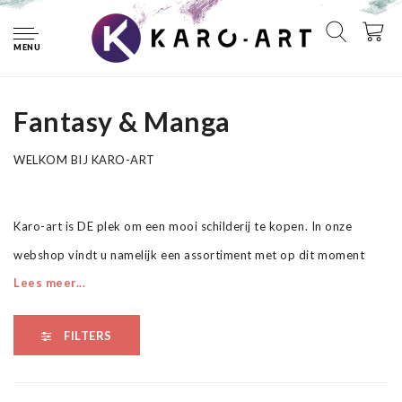
Home
Schilderijen
Fantasy & Manga
MENU
Fantasy & Manga
Fantasy & Manga
WELKOM BIJ KARO-ART
Karo-art is DE plek om een mooi schilderij te kopen. In onze
webshop vindt u namelijk een assortiment met op dit moment
Lees meer...
ruim 7000 schilderijen. En elke dag komen er nieuwe doeken bij.
Van fotoschilderijen op canvas tot aan onze schitterende canvas
FILTERS
art collectie. Van schilderijen op linnen die handgeschilderd, uniek
en gesigneerd zijn tot aan canvas schilderijen voor op de
kinderkamer.