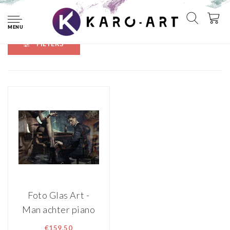
Home
Tags
wijn
MENU
FILTERS
Foto Glas Art -
Man achter piano
en vrouw in
€159,50