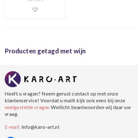
lingerie,
80x120cm, multi-
gekleurd, prachtig
voor in de woon en
of slaapkamer,
inclusief ophang
Producten getagd met wijn
materiaal
Heeft u vragen? Neem gerust contact op met onze
klantenservice! Voordat u mailt kijk ook eens bij onze
veelgestelde vragen
Wellicht beantwoorden wij daar uw
vraag.
E-mail:
info@karo-art.nl