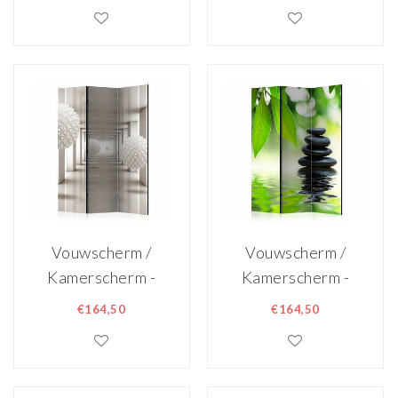
135x172cm,
gemonteerd
gemonteerd
geleverd
geleverd
dubbelzijdig
dubbelzijdig
geprint
geprint
Vouwscherm /
Vouwscherm /
Kamerscherm -
Kamerscherm -
Toekomst
Kalm 135x172cm
€164,50
€164,50
135x172cm ,
gemonteerd
gemonteerd
geleverd,
geleverd,
dubbelzijdig