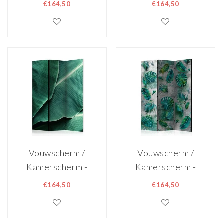
Origami
Bloemen pracht
€164,50
€164,50
Dinosaurussen
135x172cm,
135x172cm,
gemonteerd
gemonteerd
geleverd,
geleverd,
dubbelzijdig
dubbelzijdig
geprint
geprint
Vouwscherm /
Vouwscherm /
Kamerscherm -
Kamerscherm -
Bananenblad
Moderne jungle
€164,50
€164,50
135x172cm,
135x172cm,
gemonteerd
gemonteerd
geleverd,
geleverd,