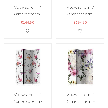
Vouwscherm /
Vouwscherm /
Kamerscherm -
Kamerscherm -
Het sprookjesbos
Kleurrijke
€164,50
€164,50
135x172cm,
Monsters
gemonteerd
135x172cm,
geleverd,
gemonteerd
dubbelzijdig
geleverd,
geprint
dubbelzijdig
geprint
Vouwscherm /
Vouwscherm /
Kamerscherm -
Kamerscherm -