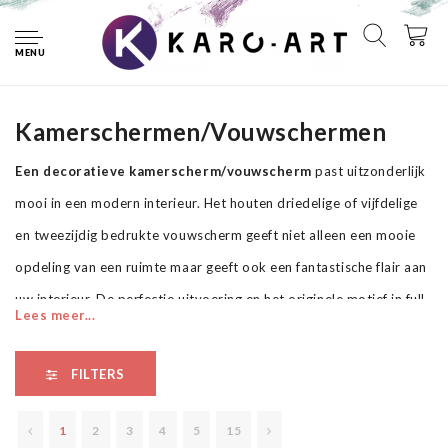
Home
Kamerschermen
MENU
Kamerschermen
Kamerschermen/Vouwschermen
Een decoratieve kamerscherm/vouwscherm
past uitzonderlijk
mooi in een modern interieur. Het houten driedelige of vijfdelige
en tweezijdig bedrukte vouwscherm geeft niet alleen een mooie
opdeling van een ruimte maar geeft ook een fantastische flair aan
uw interieur. De perfectie uitvoering en het originele motief in full
Lees meer...
HD uitvoering zorgen ervoor dat de kamervouwschermen /
kamerschermen iedere ruimte een originele charme verschaffen.
FILTERS
Een prachtig kamerscherm is een zeer originele versiering en kan
bijvoorbeeld prima worden toegepast in woningen of
1
2
3
4
5
15