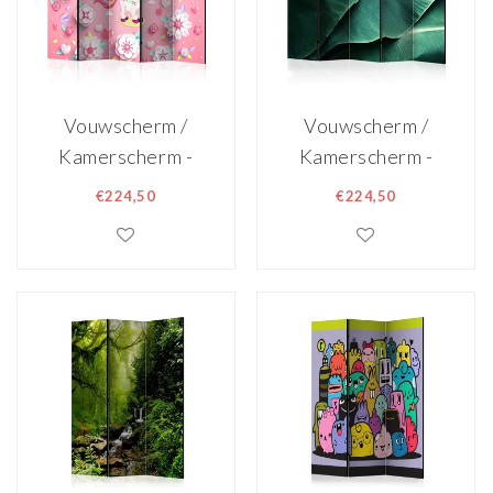
Vouwscherm /
Vouwscherm /
Kamerscherm -
Kamerscherm -
Eenhoorn op bed
Bananenblad,
€224,50
€224,50
van bloemen,
gemonteerd
kinderkamer
geleverd,
gemonteerd
dubbelzijdig
geleverd,
geprint
dubbelzijdig
225x172cm
geprint 225x172
cm