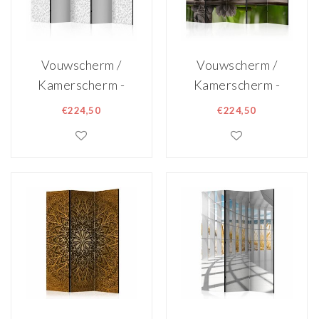
Vouwscherm /
Vouwscherm /
Kamerscherm -
Kamerscherm -
Bloemenmotief
Boeddha
€224,50
€224,50
225x172cm ,
225x172cm ,
gemonteerd
gemonteerd
geleverd,
geleverd
dubbelzijdig
dubbelzijdig
geprint
geprint