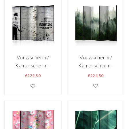
dubbelzijdig
geprint
geprint
Vouwscherm /
Vouwscherm /
Kamerscherm -
Kamerscherm -
Banksy - Graffiti
Naaldbos,
€224,50
€224,50
Area II
gemonteerd
geleverd,
dubbelzijdig
geprint 225x172
cm