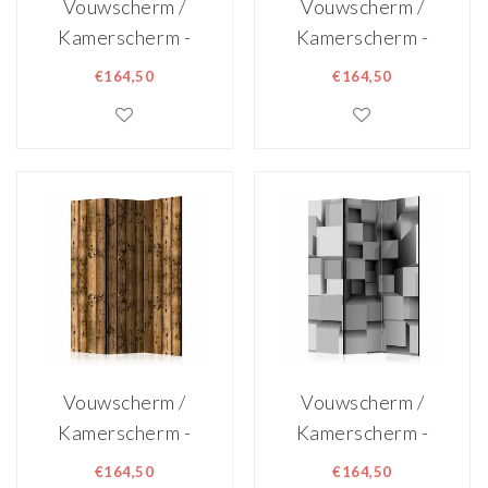
Vouwscherm /
Vouwscherm /
Kamerscherm -
Kamerscherm -
Bruine Mandala
Zeezicht
€164,50
€164,50
135x172 cm ,
135x172cm ,
gemonteerd
gemonteerd
geleverd
geleverd
dubbelzijdig
dubbelzijdig
geprint
geprint
Vouwscherm /
Vouwscherm /
Kamerscherm -
Kamerscherm -
Landelijk
Puzzel 135x172cm,
€164,50
€164,50