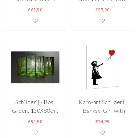
premium print,
Hope, Originele
€63,50
€27,90
inclusief
Filmposter,
behanglijm
Premium Print,
Professioneel
Fotopapier
Schilderij - Bos,
Karo-art Schilderij
Groen, 130X80cm,
- Banksy, Girl with
4luik
Balloon, Meisje
€54,50
€74,95
met Ballon,
70x100cm.Premium