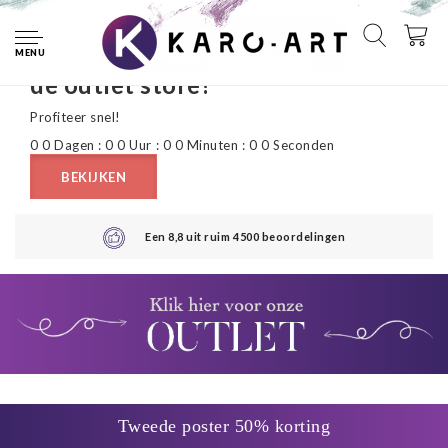
Deze week maar liefst 50%
korting op al onze producten in
MENU
de outlet store!
Profiteer snel!
0
0
Dagen
:
0
0
Uur
:
0
0
Minuten
:
0
0
Seconden
BEKIJKEN
Een 8,8 uit ruim 4500 beoordelingen
Tweede poster 50% korting