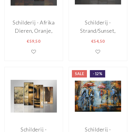
Schilderij - Afrika
Schilderij -
Dieren, Oranje,
Strand/Sunset,
130X80cm, 4luik
Oranje, 130X80cm,
€59,50
€54,50
4luik
SALE
-12%
Schilderij -
Schilderij -