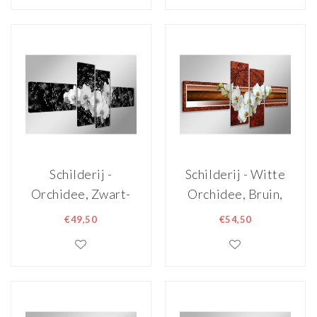
Print - Copy
Schilderij -
Schilderij - Witte
Orchidee, Zwart-
Orchidee, Bruin,
Wit, 160X70cm,
160X70cm, 4luik
€49,50
€54,50
4luik