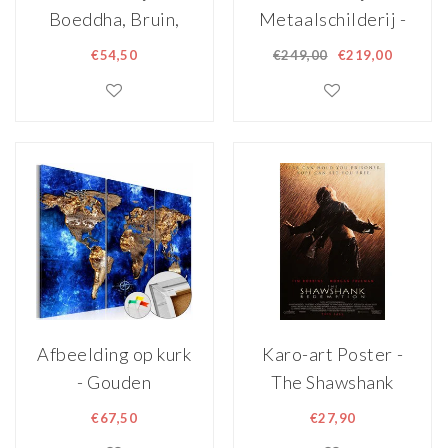
Boeddha, Bruin,
Metaalschilderij -
130X80cm, 4luik
Verliefd in de
€54,50
€249,00
€219,00
regen, 3D
uitvoering,
120x80cm.
handgeschilderd,
ophanghaakjes
meegeleverd
Afbeelding op kurk
Karo-art Poster -
- Gouden
The Shawshank
Continenten ,
Redemption,
€67,50
€27,90
Wereldkaart,
Originele