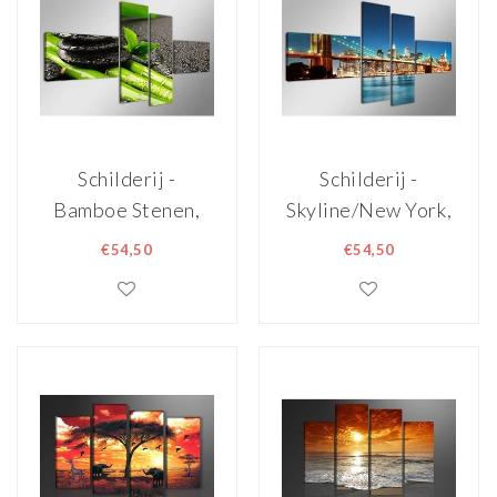
Schilderij -
Schilderij -
Bamboe Stenen,
Skyline/New York,
Groen/Zwart,
Blauw, 160X70cm,
€54,50
€54,50
160X70cm, 4luik
4luik