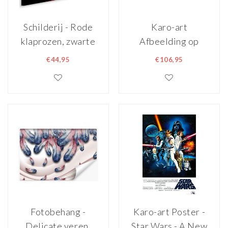
Schilderij - Rode
Karo-art
klaprozen, zwarte
Afbeelding op
achtergrond,
acrylglas - Rode
€44,95
€106,95
premium print
fiets
Fotobehang -
Karo-art Poster -
Delicate veren,
Star Wars - A New