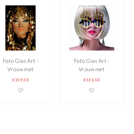
Foto Glas Art -
Foto Glas Art -
Vrouw met
Vrouw met
gouden payetten,
gouden dollar
€159,50
€124,50
80x120cm, multi-
tekens 80x80cm,
gekleurd, prachtig
multi-gekleurd,
voor in de woon
prachtig voor in
en of slaapkamer,
de woon en of
inclusief ophang
slaapkamer,
materiaal
inclusief ophang