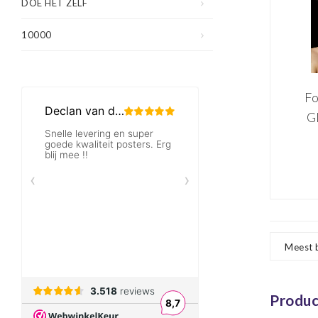
gekl
DOE HET ZELF
vo
10000
en 
inc
Fo
G
Bl
ha
pr
w
Meest 
Produc