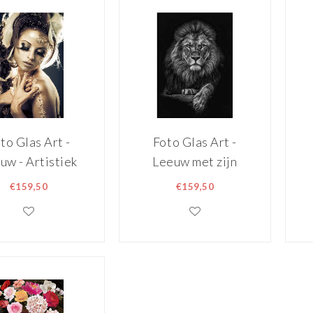
to Glas Art -
Foto Glas Art -
uw - Artistiek
Leeuw met zijn
portret met
poten over
€159,50
€159,50
udaccenten,
elkaar,80x120cm,
ramatische
zwart/wit,
make-up en
prachtig voor in
textuurrijke
de woon en of
details ,
slaapkamer,
120cm, multi-
inclusief ophang