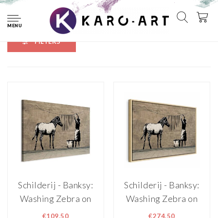
Home
Tags
zebra's
MENU
FILTERS
Schilderij - Banksy:
Schilderij - Banksy:
Washing Zebra on
Washing Zebra on
Concrete (1 Part)
Concrete (1 Part)
€109,50
€274,50