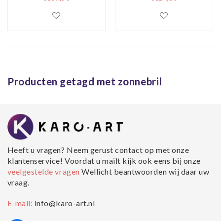
gouden
80x80cm, multi-
achtergrond,
gekleurd, prachtig
80x120cm, multi-
voor in de woon en
gekleurd, prachtig
of slaapkamer,
voor in de woon en
inclusief ophang
of slaapkamer,
materiaal
Producten getagd met zonnebril
inclusief ophang
materiaal
Heeft u vragen? Neem gerust contact op met onze
klantenservice! Voordat u mailt kijk ook eens bij onze
veelgestelde vragen
Wellicht beantwoorden wij daar uw
vraag.
E-mail:
info@karo-art.nl