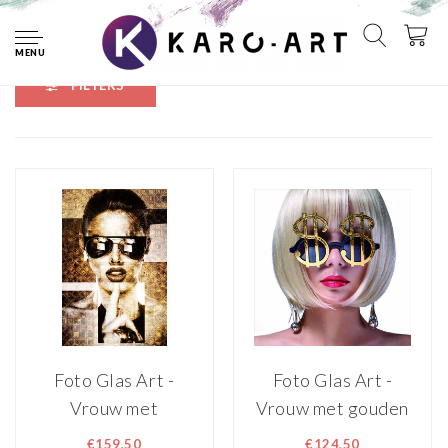
Home
Tags
zonnebril
MENU
FILTERS
Foto Glas Art -
Foto Glas Art -
Vrouw met
Vrouw met gouden
zonnebril en
dollar tekens
€159,50
€124,50