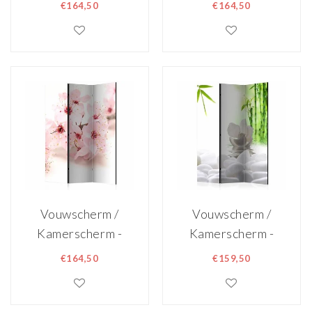
Puzzel 135x172cm,
Spiritualiteit
€164,50
€164,50
gemonteerd
135x172cm ,
geleverd
gemonteerd
dubbelzijdig
geleverd ,
geprint
dubbelzijdig
geprint
Vouwscherm /
Vouwscherm /
Kamerscherm -
Kamerscherm -
Kersenbloesem
Stilte 135x172cm ,
€164,50
€159,50
135x172cm ,
gemonteerd
gemonteerd
geleverd,
geleverd,
dubbelzijdig