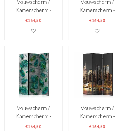
Vouwscherm /
Vouwscherm /
Kamerscherm -
Kamerscherm -
Bloemen pracht
Bananenblad
€164,50
€164,50
135x172cm,
135x172cm,
gemonteerd
gemonteerd
geleverd,
geleverd,
dubbelzijdig
dubbelzijdig
geprint
geprint
Vouwscherm /
Vouwscherm /
Kamerscherm -
Kamerscherm -
Moderne jungle
New York in
€164,50
€164,50