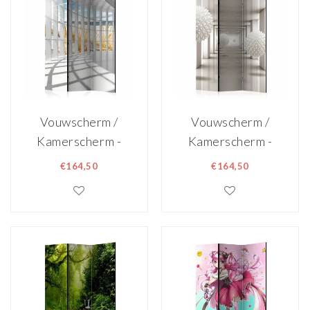
dubbelzijdig
geprint
geprint
Vouwscherm /
Vouwscherm /
Kamerscherm -
Kamerscherm -
Zeezicht
Toekomst
€164,50
€164,50
135x172cm ,
135x172cm ,
gemonteerd
gemonteerd
geleverd
geleverd,
dubbelzijdig
dubbelzijdig
geprint
geprint