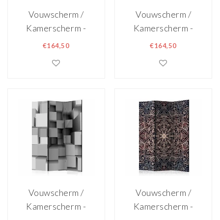
Vouwscherm /
Vouwscherm /
Kamerscherm -
Kamerscherm -
Diamanten
Landelijk
€164,50
€164,50
135x172ccm,
135x172cm,
gemonteerd
gemonteerd
geleverd
geleverd
dubbelzijdig
dubbelzijdig
geprint
geprint
Vouwscherm /
Vouwscherm /
Kamerscherm -
Kamerscherm -