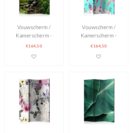
Vouwscherm /
Vouwscherm /
Kamerscherm -
Kamerscherm -
Het sprookjesbos
Tovenares Miko
€164,50
€164,50
135x172cm,
135x172cm,
gemonteerd
gemonteerd
geleverd,
geleverd,
dubbelzijdig
dubbelzijdig
geprint
geprint