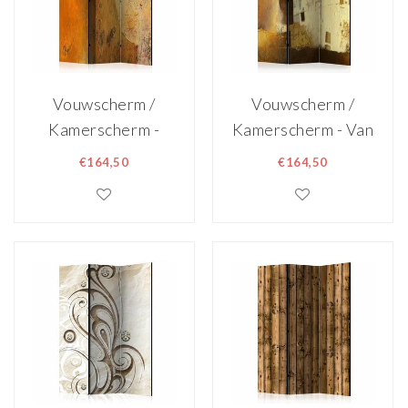
Vouwscherm /
Vouwscherm /
Kamerscherm -
Kamerscherm - Van
Modern Artistiek
Goud 135x172cm,
€164,50
€164,50
135x172cm,
gemonteerd
gemonteerd
geleverd
geleverd
dubbelzijdig
dubbelzijdig
geprint
geprint