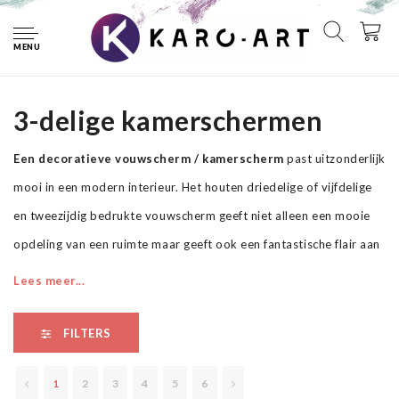
Home
Kamerschermen
3-delige kamerschermen
MENU
3-delige kamerschermen
3-delige kamerschermen
Een decoratieve vouwscherm / kamerscherm
past uitzonderlijk
mooi in een modern interieur. Het houten driedelige of vijfdelige
en tweezijdig bedrukte vouwscherm geeft niet alleen een mooie
opdeling van een ruimte maar geeft ook een fantastische flair aan
uw interieur. De perfectie uitvoering en het originele motief in full
Lees meer...
HD uitvoering zorgen ervoor dat de
kamerschermen/vouwschermen / iedere ruimte een originele
FILTERS
charme verschaffen. Een prachtig kamerscherm is een zeer
1
2
3
4
5
6
originele versiering en kan bijvoorbeeld prima worden toegepast