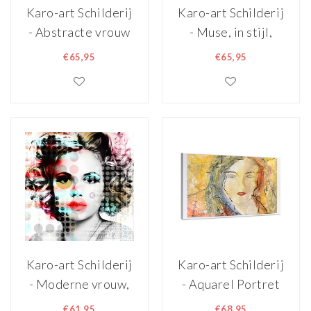
Karo-art Schilderij
Karo-art Schilderij
- Abstracte vrouw
- Muse, in stijl,
II, Multikleur , 2
Multikleur , 2
€65,95
€65,95
maten , print op
maten , print op
canvas ,
canvas, premium
Wanddecoratie
print
Karo-art Schilderij
Karo-art Schilderij
- Moderne vrouw,
- Aquarel Portret
Multikleur , 3
Vrouw op Canvas,
€61,95
€68,95