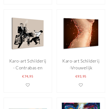
canvas
Karo-art Schilderij
Karo-art Schilderij
- Contrabas en
-Vrouwelijk
piano speler, jazz,
lichaam in blokken ,
€74,95
€93,95
premium print
100x90cm.
premium print,
wanddecoratie