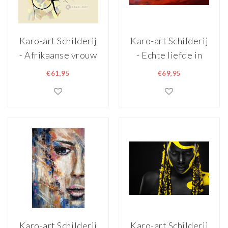
Karo-art Schilderij
Karo-art Schilderij
- Afrikaanse vrouw
- Echte liefde in
, Multikleur , 3
het rood en blauw ,
€61,95
€69,95
maten , Premium
2 maten ,
print
Wanddecoratie ,
Premium print
Karo-art Schilderij
Karo-art Schilderij