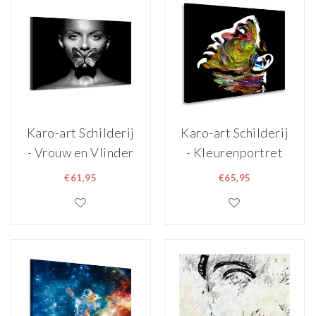
Karo-art Schilderij
Karo-art Schilderij
- Vrouw en Vlinder
- Kleurenportret
in zwart/wit, 2
van jonge dame, 3
€61,95
€65,95
maten, premium
maten, premium
print
print,
wanddecoratie