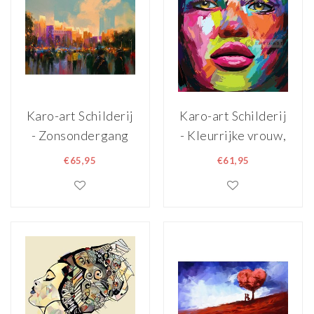
Karo-art Schilderij
Karo-art Schilderij
- Zonsondergang
- Kleurrijke vrouw,
in het park,
print op canvas,
€65,95
€61,95
Multikleur , 2
multikleur,
maten , print op
premium print
canvas,
Wanddecoratie