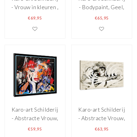
- Vrouw in kleuren ,
- Bodypaint, Geel,
Multikleur , 2
Premium print en
€69,95
€65,95
maten , Premium
stevig verpakt in
Print, Abstracte
bubbel plastic en
afbeelding, voor
kartonnen doos
woon-en
slaapkamer,
wandecoratie
Karo-art Schilderij
Karo-art Schilderij
- Abstracte Vrouw,
- Abstracte Vrouw,
Graffiti, Premium
Rotate, Ground,
€59,95
€63,95
Print,
Premium Print,