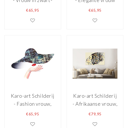
- Vrouw in zwart-
- Elegante vrouw
wit , 2 maten ,
met zwarte hoed,
€65,95
€65,95
Premium Print
Stijlvol, Premium
Print,
wanddecoratie
Karo-art Schilderij
Karo-art Schilderij
- Fashion vrouw,
- Afrikaanse vrouw,
Multikleur , 2
120x80cm, 3 luik,
€65,95
€79,95
maten , premium
premium print
print, print op