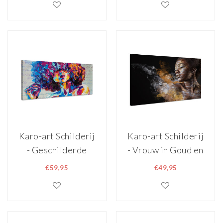
wanddecoratie
wanddecoratie
Karo-art Schilderij
Karo-art Schilderij
- Geschilderde
- Vrouw in Goud en
Vrouw, Multikleur,
Zilver, Premium
€59,95
€49,95
Premium Print op
Print, Eyecatcher
canvas