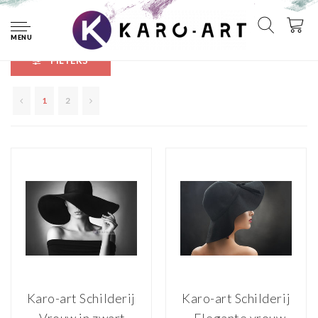
Home
Exclusieve Karo-art collectie
Mensen
MENU
FILTERS
1
2
Karo-art Schilderij
Karo-art Schilderij