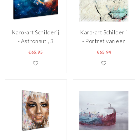
Karo-art Schilderij
Karo-art Schilderij
- Astronaut , 3
- Portret van een
Maten, Premium
vrouw, abstract,
€65,95
€65,94
print
premium print, 3
maten