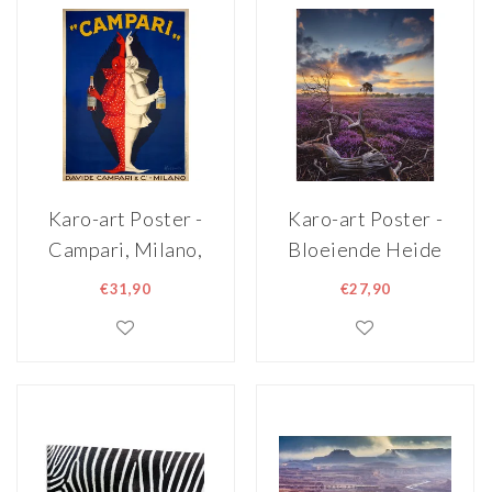
maten ,
Wanddecoratie
Karo-art Poster -
Karo-art Poster -
Campari, Milano,
Bloeiende Heide
Poster uit 1921,
bij Zonsopkomst,
€31,90
€27,90
Premium print,
Paars/blauw,
verpakt in stevige
Premium Print
kartonnen koker.