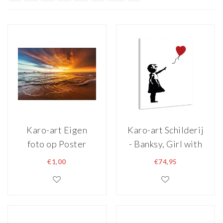
Karo-art Eigen
Karo-art Schilderij
foto op Poster
- Banksy, Girl with
Balloon, Meisje
€1,00
€74,95
met Ballon,
70x100cm.Premium
Print - Copy