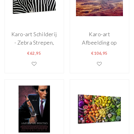
Karo-art Schilderij
Karo-art
- Zebra Strepen,
Afbeelding op
zwart/wit,
acrylglas - Grand
€62,95
€106,95
Premium print
Canyon