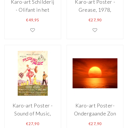
Karo-art Schilderij
Karo-art Poster -
- Olifant in het
Grease, 1978,
water ,
Originele
€49,95
€27,90
wanddecoratie,
Filmposter,
zeer stevig
Premium Print,
verpakt geleverd ,
Professioneel
premium print,
Fotopapier
Dieren, natuur
Karo-art Poster -
Karo-art Poster-
Sound of Music,
Ondergaande Zon
originele
boven Zee,
€27,90
€27,90