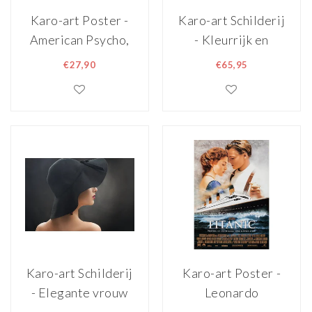
Karo-art Poster -
Karo-art Schilderij
American Psycho,
- Kleurrijk en
2000, Originele
gezond, Groente
€27,90
€65,95
Filmposter,
en Fruit, Premium
Premium Print,
Print,
Professioneel
wanddecoratie
Fotopapier
Karo-art Schilderij
Karo-art Poster -
- Elegante vrouw
Leonardo