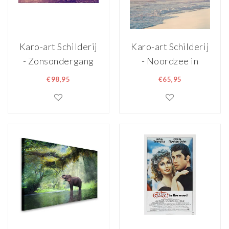
Karo-art Schilderij
Karo-art Schilderij
- Zonsondergang
- Noordzee in
boven Parijs,
pastel kleuren,
€98,95
€65,95
Frankrijk, 2 maten
Roze Blauw wit , 3
(wanddecoratie)
maten , premium
print