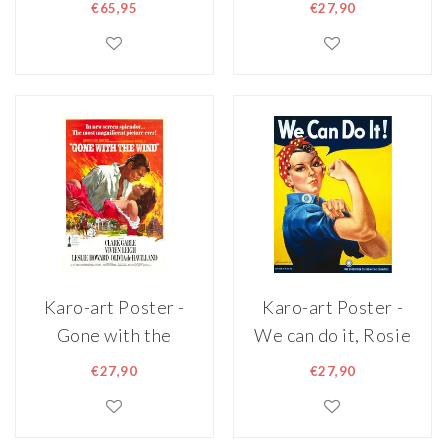
met zwarte hoed,
DiCaprio, Titanic,
€65,95
€27,90
Stijlvol, Premium
1997, Originele
Print,
Filmposter,
wanddecoratie
Premium Print,
Professioneel
Fotopapier
Karo-art Poster -
Karo-art Poster -
Gone with the
We can do it, Rosie
wind, Originele
the Riveter,
€27,90
€27,90
Filmposter,
Klassieke poster
Premium Print,
Professioneel