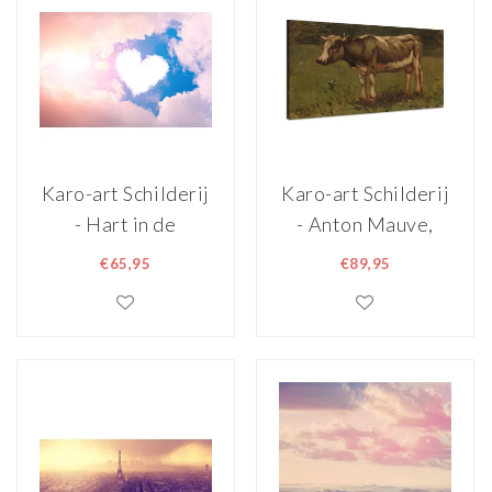
Karo-art Schilderij
Karo-art Schilderij
- Hart in de
- Anton Mauve,
wolken, Pastel, 2
Koe, 1860 - 1888,
€65,95
€89,95
maten, Premium
reproductie,
print
90x60cm