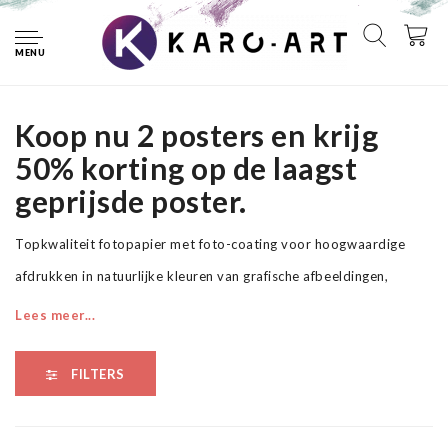
Home
Posters
Art
MENU
Art
Koop nu 2 posters en krijg
50% korting op de laagst
geprijsde poster.
Topkwaliteit fotopapier met foto-coating voor hoogwaardige
afdrukken in natuurlijke kleuren van grafische afbeeldingen,
presentaties en posters. Het papier is onmiddellijk droog, is
Lees meer...
veegvast en biedt een grote kleurdichtheid en een uitstekende
beeldscherpte.
FILTERS
* Foto op professioneel fotopapier