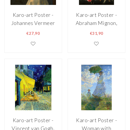
Karo-art Poster -
Karo-art Poster -
Johannes Vermeer
Abraham Mignon,
- Het meisje met
Bloemen in een
€27,90
€31,90
de parel 3 maten,
metalen vaas,
reproductie van
60x78cm, verpakt
het beroemde
in stevige
schilderij, 1 op 1
kartonnen rolkoker
kopie
Karo-art Poster -
Karo-art Poster -
Vincent van Gogh,
Woman with