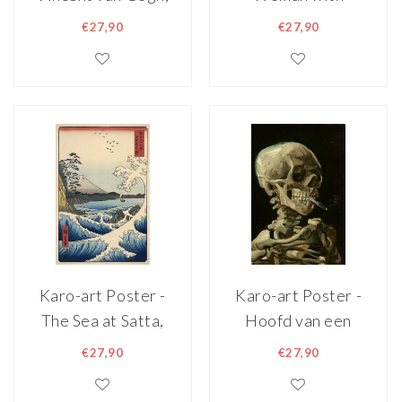
Terras van een
parasol, Vrouw
€27,90
€27,90
cafe, Premium
met een parasol,
Print
1875 Claude
Monet schilderij,
premium kwaliteit
Karo-art Poster -
Karo-art Poster -
The Sea at Satta,
Hoofd van een
1859 Utagawa
skelet met een
€27,90
€27,90
Hiroshige,
brandende sigaret,
Premium kwaliteit,
1886 Vincent Van