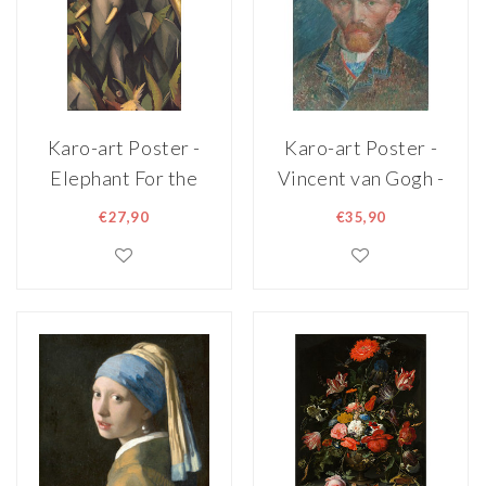
Karo-art Poster -
Karo-art Poster -
Elephant For the
Vincent van Gogh -
Zoo, Olifant, 1933
Zelfportret ,
€27,90
€35,90
Maurice A Miles,
Rijksmuseum,
Premium Print
premium print,
oude meester