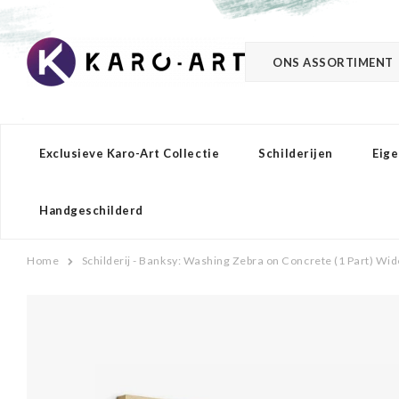
ONS ASSORTIMENT
Exclusieve Karo-Art Collectie
Schilderijen
Eige
Handgeschilderd
Home
Schilderij - Banksy: Washing Zebra on Concrete (1 Part) Wid