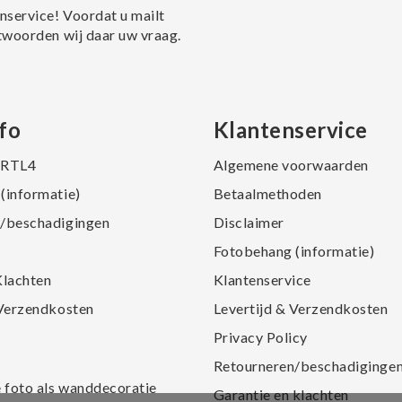
nservice! Voordat u mailt
twoorden wij daar uw vraag.
fo
Klantenservice
j RTL4
Algemene voorwaarden
(informatie)
Betaalmethoden
/beschadigingen
Disclaimer
Fotobehang (informatie)
Klachten
Klantenservice
 Verzendkosten
Levertijd & Verzendkosten
Privacy Policy
Retourneren/beschadiginge
e foto als wanddecoratie
Garantie en klachten