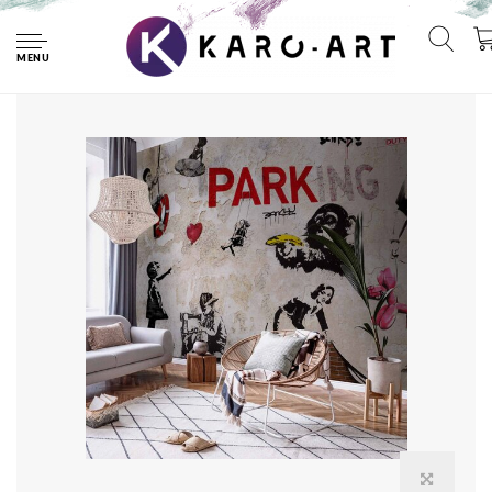
Home
Fotobehang - [Banksy] Graffiti Collage
MENU