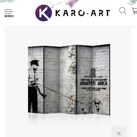
Home
Vouwscherm / Kamerscherm - Banksy - Graffiti Area II
MENU