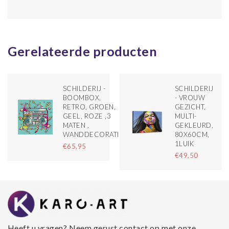
Gerelateerde producten
SCHILDERIJ -
SCHILDERIJ
BOOMBOX,
- VROUW
RETRO, GROEN,
GEZICHT,
GEEL, ROZE ,3
MULTI-
MATEN ,
GEKLEURD,
WANDDECORATIE
80X60CM,
1LUIK
€65,95
€49,50
Heeft u vragen? Neem gerust contact op met onze