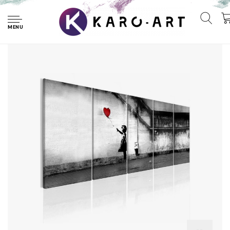
Home
Schilderij - Banksy: Wegvliegende Ballon , meisje , rode
ballon , 5 luik, 2 maten, Print op echt Italiaans canvas, Wanddecoratie
MENU