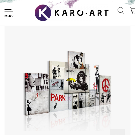
Home
Schilderij - Street Crimes: Banksy Art , 5 luik, print op echt
Italiaans canvas, Banksy collage, zijn/haar bekendste werken
MENU