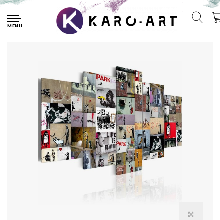
Home
Schilderij - Banksy Collage, Multi-gekleurd, 5luik
MENU