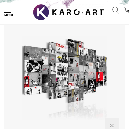
Home
Schilderij - Collage Banksy, Grijs/Rood, 5luik
MENU