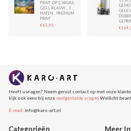
135X
PRINT OP CANVAS,
GEMO
GEEL BLAUW , 3
GELEV
MATEN , PREMIUM
DUBBE
PRINT
GEPRI
€65,95
€164,
Heeft u vragen? Neem gerust contact op met onze klante
kijk ook eens bij onze
veelgestelde vragen
Wellicht bean
E-mail:
info@karo-art.nl
Categorieën
Meer In