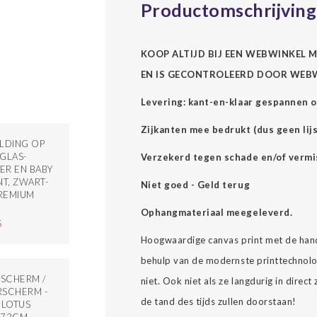
Productomschrijving
KOOP ALTIJD BIJ EEN WEBWINKEL M
EN IS GECONTROLEERD DOOR WEB
Levering: kant-en-klaar gespannen o
Zijkanten mee bedrukt (dus geen lijs
LDING OP
GLAS-
Verzekerd tegen schade en/of vermi
R EN BABY
NT, ZWART-
Niet goed - Geld terug
PREMIUM
Ophangmateriaal meegeleverd.
5
Hoogwaardige canvas print met de hand
behulp van de modernste printtechnolog
SCHERM /
niet. Ook niet als ze langdurig in direc
SCHERM -
de tand des tijds zullen doorstaan!
 LOTUS