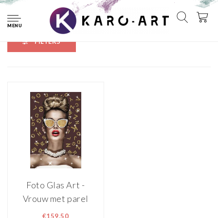
Home
Tags
parelketting
MENU
FILTERS
Foto Glas Art -
Vrouw met parel
ketting en gouden
€159,50