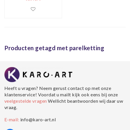
letters, 80x120,
prachtig voor in de
woon en of
slaapkamer,
inclusief ophang
materiaal
Producten getagd met parelketting
Heeft u vragen? Neem gerust contact op met onze
klantenservice! Voordat u mailt kijk ook eens bij onze
veelgestelde vragen
Wellicht beantwoorden wij daar uw
vraag.
E-mail:
info@karo-art.nl