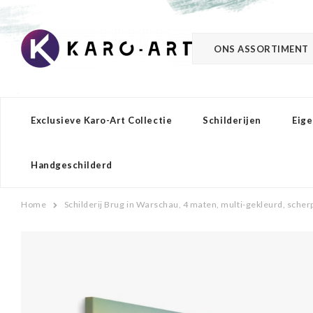
ONS ASSORTIMENT
Exclusieve Karo-Art Collectie
Schilderijen
Eige
Handgeschilderd
Home
Schilderij Brug in Warschau, 4 maten, multi-gekleurd, scher