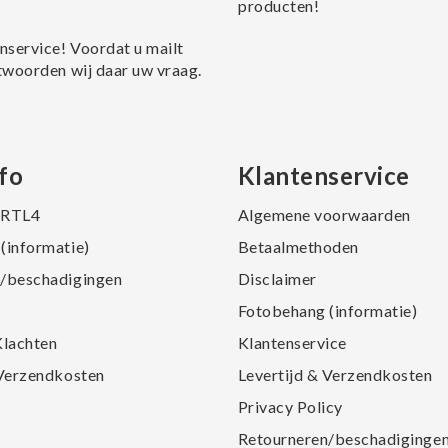
producten!
nservice! Voordat u mailt
twoorden wij daar uw vraag.
fo
Klantenservice
j RTL4
Algemene voorwaarden
(informatie)
Betaalmethoden
/beschadigingen
Disclaimer
Fotobehang (informatie)
Klachten
Klantenservice
 Verzendkosten
Levertijd & Verzendkosten
Privacy Policy
Retourneren/beschadiginge