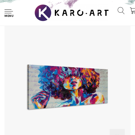
Home
Schilderij - Geschilderde Vrouw, Multikleur, Premium Print
op canvas
MENU