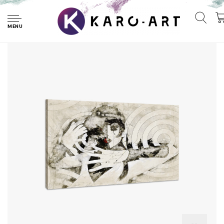
Home
Schilderij - Abstracte Vrouw, Rotate, Ground, Premium Print,
wanddecoratie
MENU