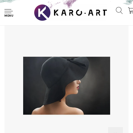
Home
Schilderij - Elegante vrouw met zwarte hoed, Stijlvol,
Premium Print, wanddecoratie
MENU