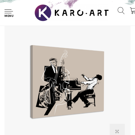
Home
Schilderij - Contrabas en piano speler, jazz, premium print
MENU