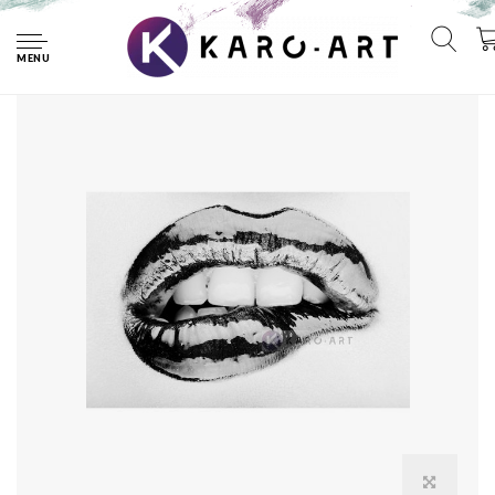
Home
Afbeelding op acrylglas - Metallic lippen , zwart/wit
MENU