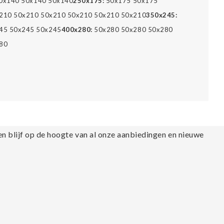
0x140 50x140 50x140
250x175:
50x175 50x175
210 50x210 50x210 50x210 50x210 50x210
350x245:
45 50x245 50x245
400x280:
50x280 50x280 50x280
80
en blijf op de hoogte van al onze aanbiedingen en nieuwe