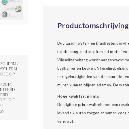
Productomschrijving
Duurzaam, water- en krasbestendig
vl
fotobehang met inspirerend motief vorm
Vlieselinebehang wordt aangebracht met
SCHERM /
badkamer en keuken. Vlieselinebehang, 
SCHERM -
IDEE OP
onregelmatigheden van de muur. Het vo
N
172CM,
muren kunnen blijven ademen. De waterv
NTEERD
VERD
Hoge kwaliteit prints
LZIJDIG
De digitale printkwaliteit met een reso
NT
50
levende kleuren zorgen er samen voor da
vergroot.