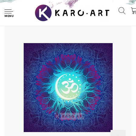
Home
Afbeelding op acrylglas - Mandala, ohm teken, eeuwigheid,
oneindigheid en het universum
MENU