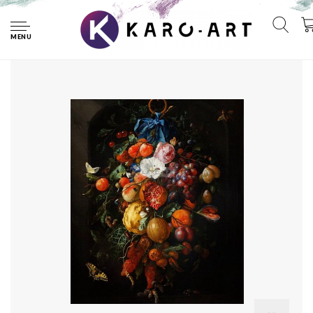
Home
Afbeelding op acrylglas - Festoen van vruchten en bloemen,
Jan davidsz de Heem
MENU