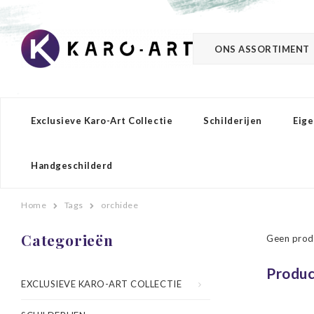
ONS ASSORTIMENT
Exclusieve Karo-Art Collectie
Schilderijen
Eige
Handgeschilderd
Home
Tags
orchidee
Categorieën
Geen prod
Produc
EXCLUSIEVE KARO-ART COLLECTIE