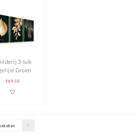
ilderij 3-luik
gelijst Groen
d 120 x 80 cm
€69,50
bekeken