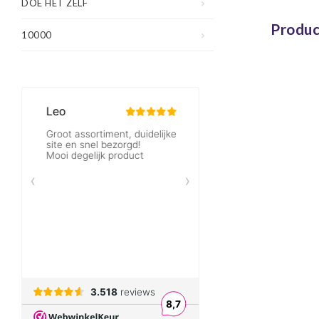
DOE HET ZELF
Produc
10000