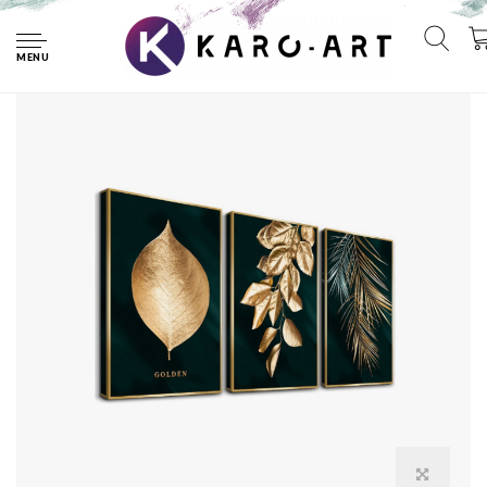
Home
Schilderij 3-luik Ingelijst Groen Goud 120 x 80 cm
MENU