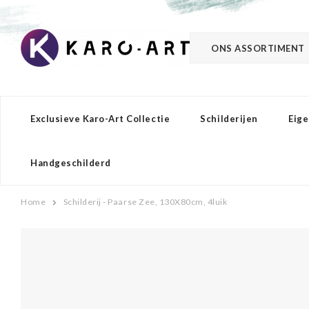
ONS ASSORTIMENT
Exclusieve Karo-Art Collectie
Schilderijen
Eige
Handgeschilderd
Home
Schilderij - Paarse Zee, 130X80cm, 4luik