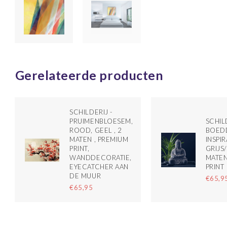
Gerelateerde producten
SCHILDERIJ -
PRUIMENBLOESEM,
SCHILD
ROOD, GEEL , 2
BOEDD
MATEN , PREMIUM
INSPIR
PRINT,
GRIJS
WANDDECORATIE,
MATEN
EYECATCHER AAN
PRINT
DE MUUR
€65,9
€65,95