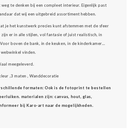
t weg te denken bij een compleet interieur. Eigenlijk past
 vandaar dat wij een uitgebreid assortiment hebben.
 dat je het kunstwerk precies kunt afstemmen met de sfeer
zijn er in alle stijlen, vol fantasie of juist realistisch, in
… Voor boven de bank, in de keuken, in de kinderkamer…
e webwinkel vinden.
riaal meegeleverd.
ikleur ,3 maten , Wanddecoratie
erschillende formaten: Ook is de fotoprint te bestellen
rluiken. materialen zijn: canvas, hout, glas,
Informeer bij Karo-art naar de mogelijkheden.