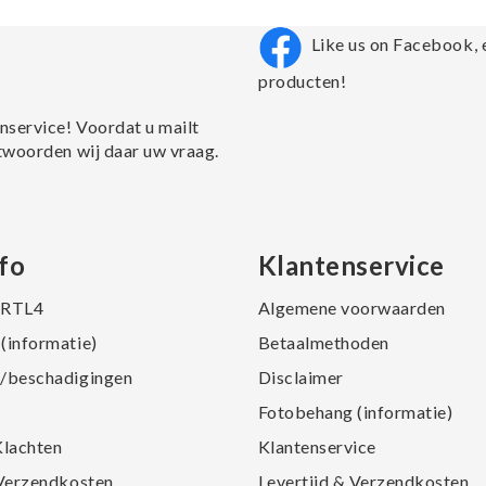
Like us on Facebook, 
producten!
nservice! Voordat u mailt
twoorden wij daar uw vraag.
fo
Klantenservice
j RTL4
Algemene voorwaarden
(informatie)
Betaalmethoden
/beschadigingen
Disclaimer
Fotobehang (informatie)
Klachten
Klantenservice
 Verzendkosten
Levertijd & Verzendkosten