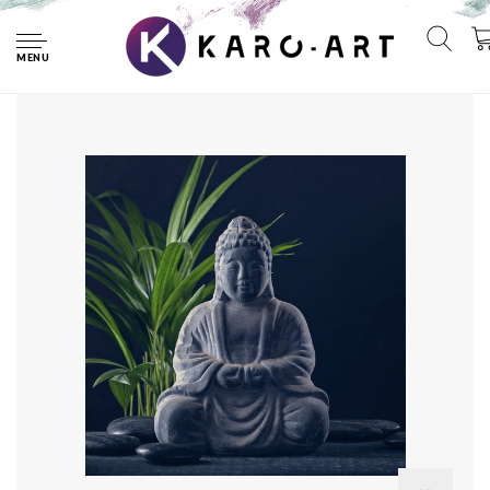
Home
Schilderij - Boeddha beeld, inspiratie, grijs/groen ,3 maten ,
Premium Print
MENU