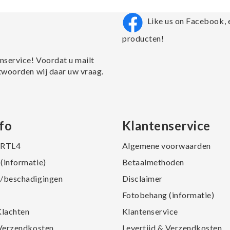
Like us on Facebook, 
producten!
nservice! Voordat u mailt
twoorden wij daar uw vraag.
fo
Klantenservice
j RTL4
Algemene voorwaarden
(informatie)
Betaalmethoden
/beschadigingen
Disclaimer
Fotobehang (informatie)
Klachten
Klantenservice
 Verzendkosten
Levertijd & Verzendkosten