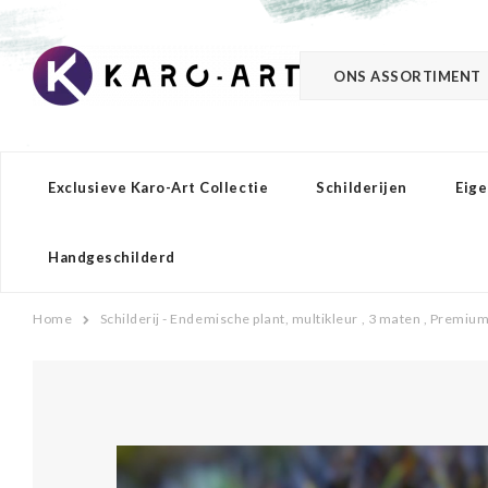
ONS ASSORTIMENT
Exclusieve Karo-Art Collectie
Schilderijen
Eige
Handgeschilderd
Home
Schilderij - Endemische plant, multikleur , 3 maten , Premium