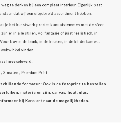
t weg te denken bij een compleet interieur. Eigenlijk past
 vandaar dat wij een uitgebreid assortiment hebben.
 dat je het kunstwerk precies kunt afstemmen met de sfeer
zijn er in alle stijlen, vol fantasie of juist realistisch, in
… Voor boven de bank, in de keuken, in de kinderkamer…
e webwinkel vinden.
riaal meegeleverd.
r , 3 maten , Premium Print
erschillende formaten: Ook is de fotoprint te bestellen
rluiken. materialen zijn: canvas, hout, glas,
Informeer bij Karo-art naar de mogelijkheden.